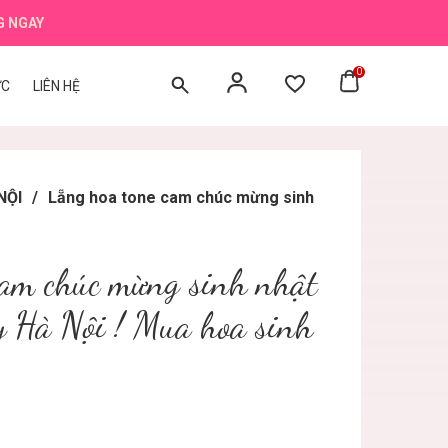
G NGAY
0
ỨC
LIÊN HỆ
NỘI
/
Lẵng hoa tone cam chúc mừng sinh
cam chúc mừng sinh nhật
y Hà Nội ! Mua hoa sinh