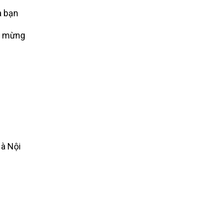
a bạn
c mừng
Hà Nội