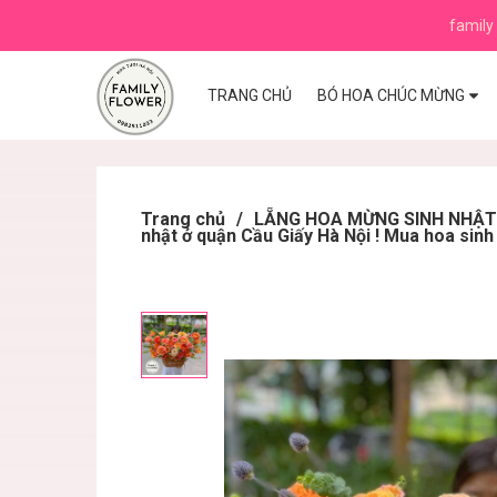
family 
TRANG CHỦ
BÓ HOA CHÚC MỪNG
Trang chủ
/
LẴNG HOA MỪNG SINH NHẬT ,K
nhật ở quận Cầu Giấy Hà Nội ! Mua hoa sinh