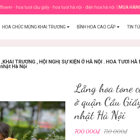
flower - hoa tươi cầu giấy - hoa tươi hà nội - điện hoa hà nội
|
MUA HÀN
HOA CHÚC MỪNG KHAI TRƯƠNG
BÌNH HOA CAO CẤP
TIN T
HAI TRƯƠNG , HỘI NGHỊ SỰ KIỆN Ở HÀ NỘI . HOA TƯƠI HÀ 
 nhật Hà Nội
Lẵng hoa tone 
ở quận Cầu Giấ
nhật Hà Nội
700.000₫
710.000₫