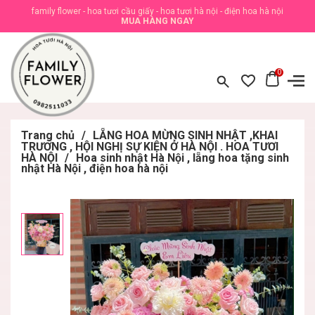
family flower - hoa tươi cầu giấy - hoa tươi hà nội - điện hoa hà nội
MUA HÀNG NGAY
0
Trang chủ
/
LẴNG HOA MỪNG SINH NHẬT ,KHAI
TRƯƠNG , HỘI NGHỊ SỰ KIỆN Ở HÀ NỘI . HOA TƯƠI
HÀ NỘI
/
Hoa sinh nhật Hà Nội , lẵng hoa tặng sinh
nhật Hà Nội , điện hoa hà nội