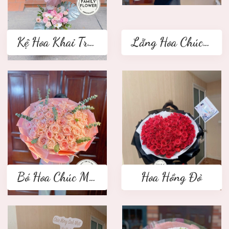
Kệ Hoa Khai Trương 2 tầng
Lẵng Hoa Chúc Mừng
Bó Hoa Chúc Mừng
Hoa Hồng Đỏ