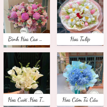
Bình Hoa Cao Cấp
Hoa Tulip
Hoa Cưới ,Hoa Tay Cầm Cô Dâu
Hoa Cẩm Tú Cầu