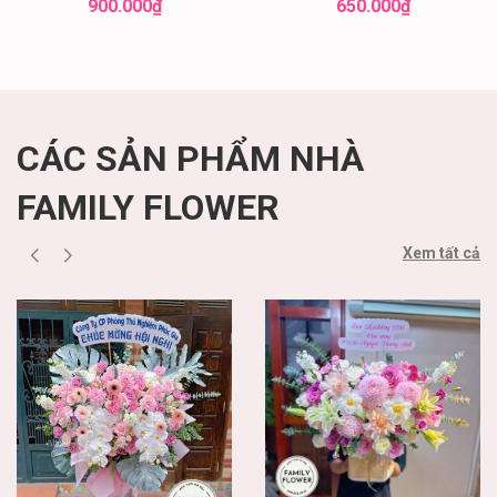
hoa đẹp
Nội
900.000₫
650.000₫
CÁC SẢN PHẨM NHÀ
FAMILY FLOWER
Xem tất cả