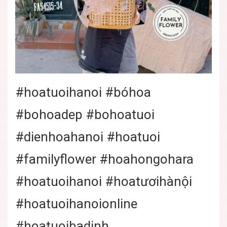
#hoatuoihanoi
#bóhoa
#bohoadep
#bohoatuoi
#dienhoahanoi
#hoatuoi
#familyflower
#hoahongohara
#hoatuoihanoi
#hoatươihànội
#hoatuoihanoionline
#hoatuoibadinh