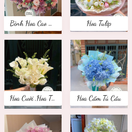
Bình Hoa Cao Cấp
Hoa Tulip
Hoa Cưới ,Hoa Tay Cầm Cô Dâu
Hoa Cẩm Tú Cầu