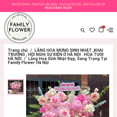
family flower - hoa tươi cầu giấy - hoa tươi hà nội - điện hoa hà nội
MUA HÀNG NGAY
0
Trang chủ
/
LẴNG HOA MỪNG SINH NHẬT ,KHAI
TRƯƠNG , HỘI NGHỊ SỰ KIỆN Ở HÀ NỘI . HOA TƯƠI
HÀ NỘI
/
Lẵng Hoa Sinh Nhật Đẹp, Sang Trọng Tại
Family Flower Hà Nội