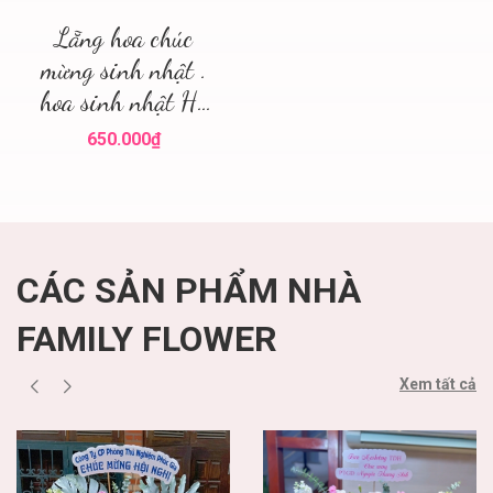
Lẵng hoa chúc
mừng sinh nhật .
hoa sinh nhật Hà
Nội
650.000₫
CÁC SẢN PHẨM NHÀ
FAMILY FLOWER
Xem tất cả