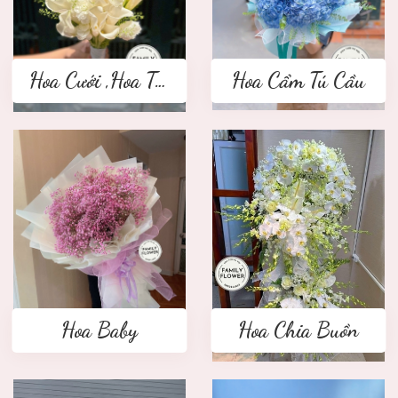
Hoa Cưới ,Hoa Tay Cầm Cô Dâu
Hoa Cẩm Tú Cầu
Hoa Baby
Hoa Chia Buồn