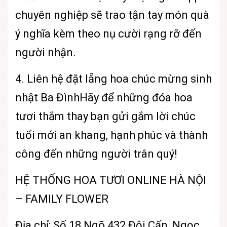
chuyên nghiệp sẽ trao tận tay món quà
ý nghĩa kèm theo nụ cười rạng rỡ đến
người nhận.
4. Liên hệ đặt lẵng hoa chúc mừng sinh
nhật Ba ĐìnhHãy để những đóa hoa
tươi thắm thay bạn gửi gắm lời chúc
tuổi mới an khang, hạnh phúc và thành
công đến những người trân quý!
HỆ THỐNG HOA TƯƠI ONLINE HÀ NỘI
– FAMILY FLOWER
Địa chỉ: Số 18 Ngõ 432 Đội Cấn, Ngọc