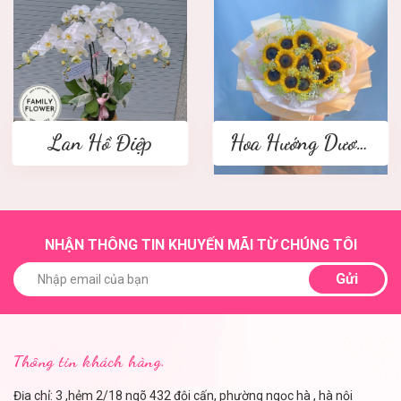
Lan Hồ Điệp
Hoa Hướng Dương
NHẬN THÔNG TIN KHUYẾN MÃI TỪ CHÚNG TÔI
Gửi
Thông tin khách hàng.
Địa chỉ: 3 ,hẻm 2/18 ngõ 432 đội cấn, phường ngọc hà , hà nội