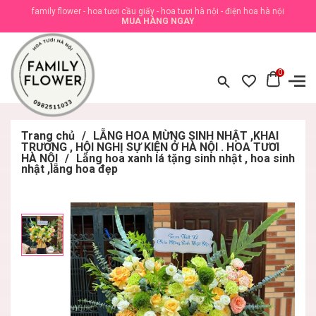
family flower - hoa tươi cầu giấy - hoa tươi hà nội - điện hoa hà nội
MUA HÀNG NGAY
0
Trang chủ
/
LẴNG HOA MỪNG SINH NHẬT ,KHAI
TRƯƠNG , HỘI NGHỊ SỰ KIỆN Ở HÀ NỘI . HOA TƯƠI
HÀ NỘI
/
Lẵng hoa xanh lá tặng sinh nhật , hoa sinh
nhật ,lẵng hoa đẹp