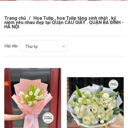
Trang chủ
/
Hoa Tulip , hoa Tulip tặng sinh nhật , kỷ
niệm yêu nhau đẹp tại QUận CẦU GIẤY . QUẬN BA ĐÌNH -
HÀ NỘI
Sắp xếp
Thứ tự