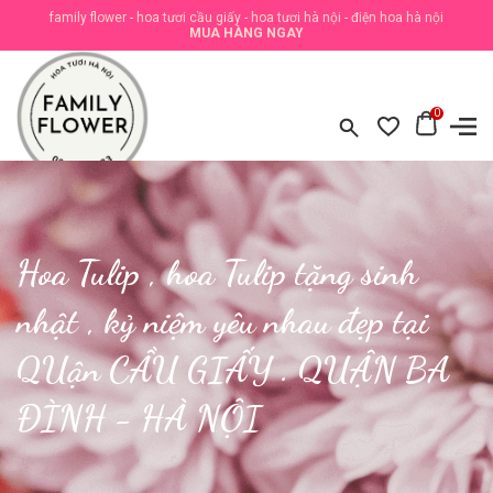
family flower - hoa tươi cầu giấy - hoa tươi hà nội - điện hoa hà nội
MUA HÀNG NGAY
0
Hoa Tulip , hoa Tulip tặng sinh
nhật , kỷ niệm yêu nhau đẹp tại
QUận CẦU GIẤY . QUẬN BA
ĐÌNH - HÀ NỘI