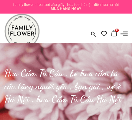
family flower - hoa tươi cầu giấy - hoa tươi hà nội - điện hoa hà nội
MUA HÀNG NGAY
0
Hoa Cẩm Tú Cầu , bó hoa cẩm tú
cầu tặng người yêu , bạn gái , vợ ở
Hà Nội , hoa Cẩm Tú Cầu Hà Nội