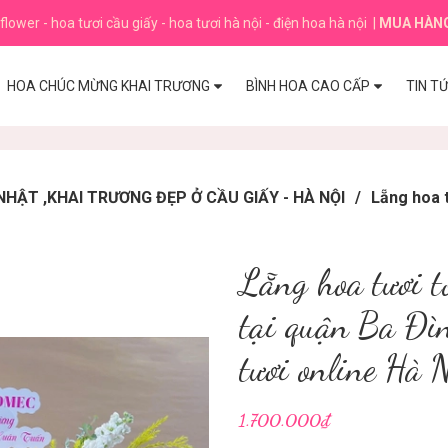
flower - hoa tươi cầu giấy - hoa tươi hà nội - điện hoa hà nội
|
MUA HÀN
HOA CHÚC MỪNG KHAI TRƯƠNG
BÌNH HOA CAO CẤP
TIN T
HẬT ,KHAI TRƯƠNG ĐẸP Ở CẦU GIẤY - HÀ NỘI
/
Lẵng hoa 
Lẵng hoa tươi 
tại quận Ba Đì
tươi online Hà 
1.700.000₫