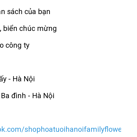
ân sách của bạn
, biển chúc mừng
o công ty
ấy - Hà Nội
 Ba đình - Hà Nội
ok.com/shophoatuoihanoifamilyflower?