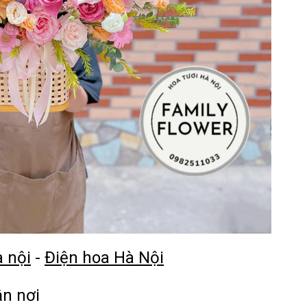
à nội
-
Điện hoa Hà Nội
ận nơi