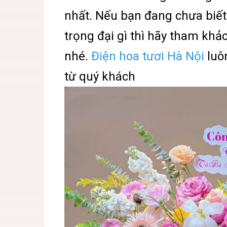
nhất. Nếu bạn đang chưa biế
trọng đại gì thì hãy tham khảo
nhé.
Điện hoa tươi Hà Nội
luô
từ quý khách