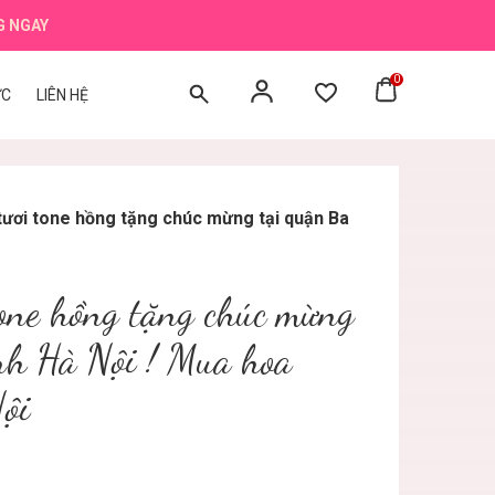
G NGAY
0
ỨC
LIÊN HỆ
tươi tone hồng tặng chúc mừng tại quận Ba
tone hồng tặng chúc mừng
nh Hà Nội ! Mua hoa
Nội