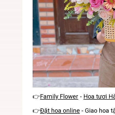
👉
Family Flower
-
Hoa tươi H
👉
Đặt hoa online
- Giao hoa t