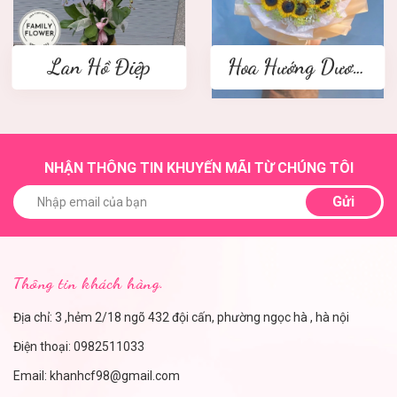
Lan Hồ Điệp
Hoa Hướng Dương
NHẬN THÔNG TIN KHUYẾN MÃI TỪ CHÚNG TÔI
Gửi
Thông tin khách hàng.
Địa chỉ: 3 ,hẻm 2/18 ngõ 432 đội cấn, phường ngọc hà , hà nội
Điện thoại:
0982511033
Email:
khanhcf98@gmail.com