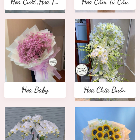
Hoa Cưới ,Hoa Tay Cầm Cô Dâu
Hoa Cẩm Tú Cầu
Hoa Baby
Hoa Chia Buồn