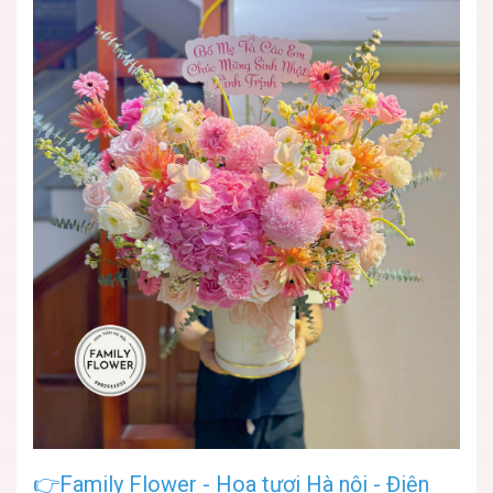
👉
Family Flower
-
Hoa tươi Hà nội
-
Điện