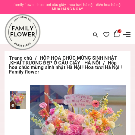
family flower - hoa tươi cầu giấy - hoa tươi hà nội - điện hoa hà nội
MUA HÀNG NGAY
0
Trang chủ
/
HỘP HOA CHÚC MỪNG SINH NHẬT
,KHAI TRƯƠNG ĐẸP Ở CẦU GIẤY - HÀ NỘI
/
Hộp
hoa chúc mừng sinh nhật Hà Nội ! Hoa tươi Hà Nội !
Family flower