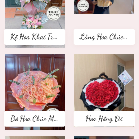
Kệ Hoa Khai Trương 2 tầng
Lẵng Hoa Chúc Mừng
Bó Hoa Chúc Mừng
Hoa Hồng Đỏ