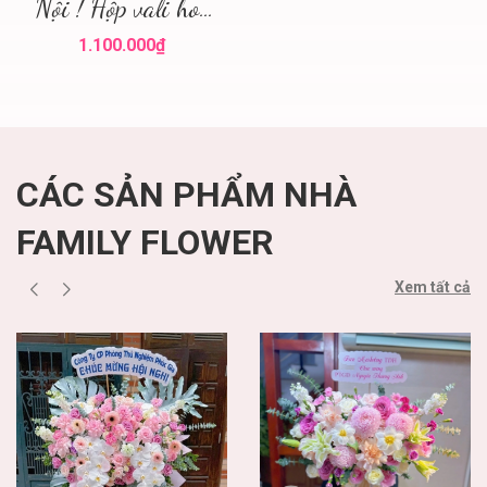
Nội ! Hộp vali hoa
Hà Nội ! Hoa tươi
1.100.000₫
Hà Nội
CÁC SẢN PHẨM NHÀ
FAMILY FLOWER
Xem tất cả