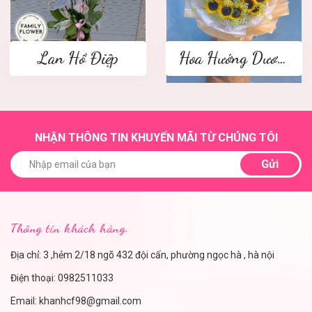
Lan Hồ Điệp
Hoa Hướng Dương
NHẬN THÔNG TIN KHUYẾN MÃI TỪ CHÚNG TÔI
Gửi
Thông tin khách hàng.
Địa chỉ: 3 ,hẻm 2/18 ngõ 432 đội cấn, phường ngọc hà , hà nội
Điện thoại:
0982511033
Email:
khanhcf98@gmail.com