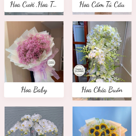
Hoa Cưới ,Hoa Tay Cầm Cô Dâu
Hoa Cẩm Tú Cầu
Hoa Baby
Hoa Chia Buồn