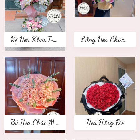
Kệ Hoa Khai Trương 2 tầng
Lẵng Hoa Chúc Mừng
Bó Hoa Chúc Mừng
Hoa Hồng Đỏ