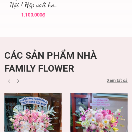
Nội ! Hộp vali hoa
Hà Nội ! Hoa tươi
1.100.000₫
Hà Nội
CÁC SẢN PHẨM NHÀ
FAMILY FLOWER
Xem tất cả