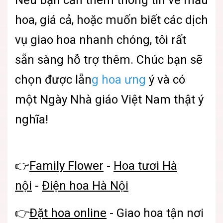
hoa, giá cả, hoặc muốn biết các dịch
vụ giao hoa nhanh chóng, tôi rất
sẵn sàng hỗ trợ thêm. Chúc bạn sẽ
chọn được lẵn
g hoa ưng
ý và có
một Ngày Nhà giáo Việt Nam thật ý
nghĩa!
👉
Family Flower
-
Hoa tươi Hà
nội
-
Điện hoa Hà Nội
👉
Đặt hoa online
- Giao hoa tận nơ
i