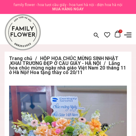
family flower - hoa tươi cầu giấy - hoa tươi hà nội - điện hoa hà nội
MUA HÀNG NGAY
0
Trang chủ
/
HỘP HOA CHÚC MỪNG SINH NHẬT
,KHAI TRƯƠNG ĐẸP Ở CẦU GIẤY - HÀ NỘI
/
Lẵng
hoa chúc mừng ngày nhà giáo Việt Nam 20 tháng 11
ở Hà Nội! Hoa tặng thầy cô 20/11