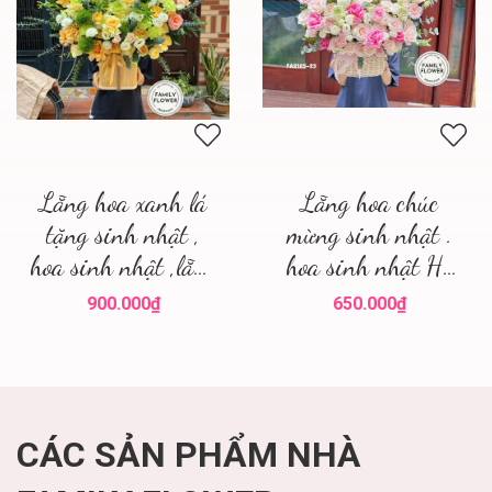
Lẵng hoa xanh lá
Lẵng hoa chúc
tặng sinh nhật ,
mừng sinh nhật .
hoa sinh nhật ,lẵng
hoa sinh nhật Hà
hoa đẹp
Nội
900.000₫
650.000₫
CÁC SẢN PHẨM NHÀ