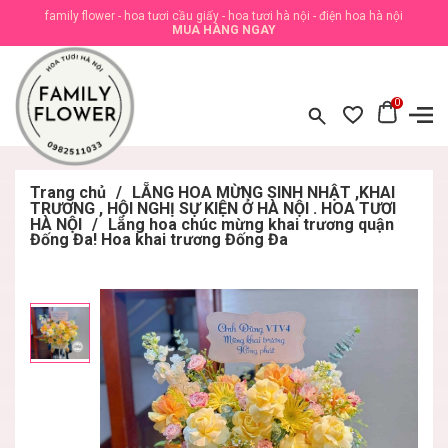
family flower - hoa tươi cầu giấy - hoa tươi hà nội - điện hoa hà nội
MUA HÀNG NGAY
0
Trang chủ
/
LẴNG HOA MỪNG SINH NHẬT ,KHAI
TRƯƠNG , HỘI NGHỊ SỰ KIỆN Ở HÀ NỘI . HOA TƯƠI
HÀ NỘI
/
Lẵng hoa chúc mừng khai trương quận
Đống Đa! Hoa khai trương Đống Đa