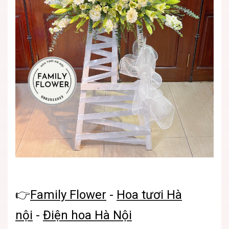
👉
Family Flower
-
Hoa tươi Hà
nội
-
Điện hoa Hà Nội