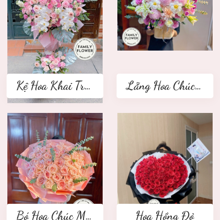
Kệ Hoa Khai Trương 2 tầng
Lẵng Hoa Chúc Mừng
Bó Hoa Chúc Mừng
Hoa Hồng Đỏ