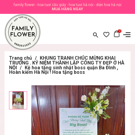
family flower - hoa tươi cầu giấy - hoa tươi hà nội - điện hoa hà nội
MUA HÀNG NGAY
0
Trang chủ
/
KHUNG TRANH CHÚC MỪNG KHAI
TRƯƠNG . KỶ NIỆM THÀNH LẬP CÔNG TY ĐẸP Ở HÀ
NỘI
/
Kệ hoa tặng sinh nhật boss quận Ba Đình ,
Hoàn kiếm Hà Nội ! Hoa tặng boss