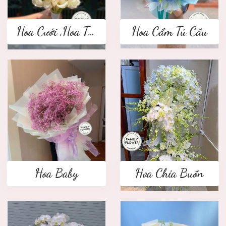
Hoa Cưới ,Hoa Tay Cầm Cô Dâu
Hoa Cẩm Tú Cầu
Hoa Baby
Hoa Chia Buồn