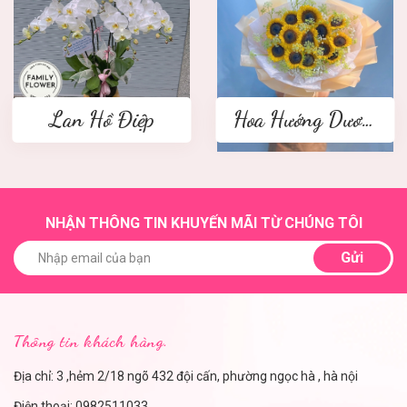
Lan Hồ Điệp
Hoa Hướng Dương
NHẬN THÔNG TIN KHUYẾN MÃI TỪ CHÚNG TÔI
Gửi
Thông tin khách hàng.
Địa chỉ: 3 ,hẻm 2/18 ngõ 432 đội cấn, phường ngọc hà , hà nội
Điện thoại:
0982511033