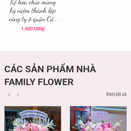
Kệ hoa chúc mừng
kỷ niệm thành lập
công ty ở quận Cầu
Giấy Hà Nội
1.600.000₫
CÁC SẢN PHẨM NHÀ
FAMILY FLOWER
Xem tất cả