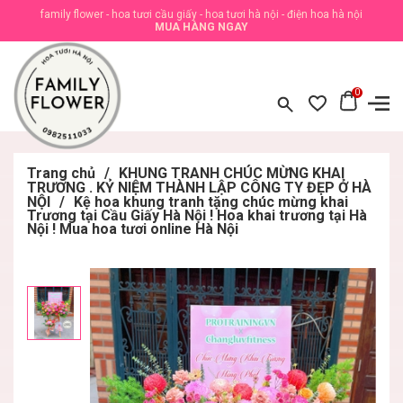
family flower - hoa tươi cầu giấy - hoa tươi hà nội - điện hoa hà nội
MUA HÀNG NGAY
0
Trang chủ
/
KHUNG TRANH CHÚC MỪNG KHAI
TRƯƠNG . KỶ NIỆM THÀNH LẬP CÔNG TY ĐẸP Ở HÀ
NỘI
/
Kệ hoa khung tranh tặng chúc mừng khai
Trương tại Cầu Giấy Hà Nội ! Hoa khai trương tại Hà
Nội ! Mua hoa tươi online Hà Nội