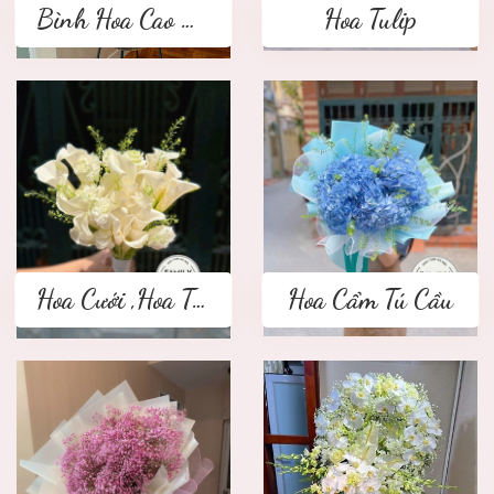
Bình Hoa Cao Cấp
Hoa Tulip
Hoa Cưới ,Hoa Tay Cầm Cô Dâu
Hoa Cẩm Tú Cầu