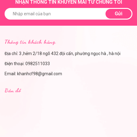
NHẬN THÔNG TIN KHUYẾN MÃI TỪ CHÚNG TÔI
Gửi
Thông tin khách hàng.
Địa chỉ: 3 ,hẻm 2/18 ngõ 432 đội cấn, phường ngọc hà , hà nội
Điện thoại:
0982511033
Email:
khanhcf98@gmail.com
Bản đồ