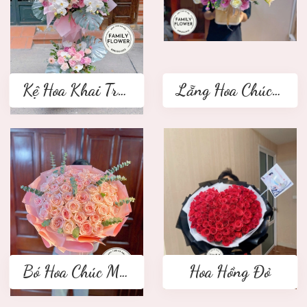
Kệ Hoa Khai Trương 2 tầng
Lẵng Hoa Chúc Mừng
Bó Hoa Chúc Mừng
Hoa Hồng Đỏ