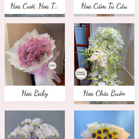
Hoa Cưới ,Hoa Tay Cầm Cô Dâu
Hoa Cẩm Tú Cầu
Hoa Baby
Hoa Chia Buồn