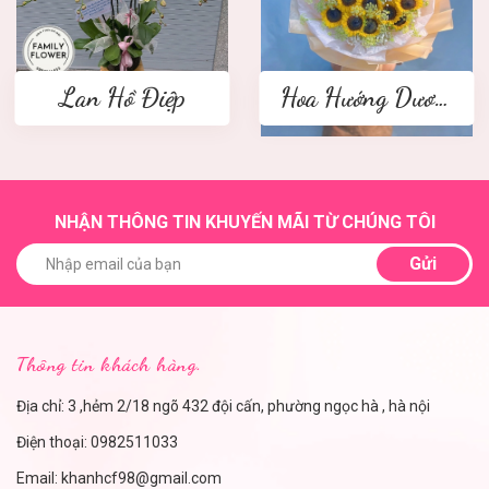
Lan Hồ Điệp
Hoa Hướng Dương
NHẬN THÔNG TIN KHUYẾN MÃI TỪ CHÚNG TÔI
Gửi
Thông tin khách hàng.
Địa chỉ: 3 ,hẻm 2/18 ngõ 432 đội cấn, phường ngọc hà , hà nội
Điện thoại:
0982511033
Email:
khanhcf98@gmail.com