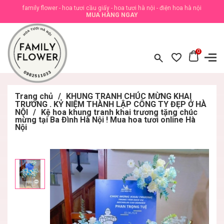
family flower - hoa tươi cầu giấy - hoa tươi hà nội - điện hoa hà nội
MUA HÀNG NGAY
0
Trang chủ
/
KHUNG TRANH CHÚC MỪNG KHAI
TRƯƠNG . KỶ NIỆM THÀNH LẬP CÔNG TY ĐẸP Ở HÀ
NỘI
/
Kệ hoa khung tranh khai trương tặng chúc
mừng tại Ba Đình Hà Nội ! Mua hoa tươi online Hà
Nội