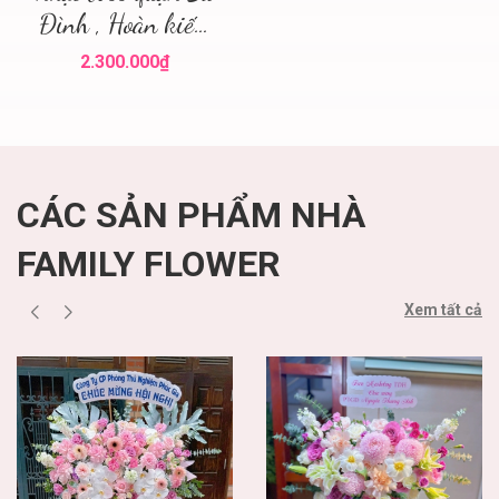
Đình , Hoàn kiếm
Hà Nội ! Hoa tặng
2.300.000₫
boss
CÁC SẢN PHẨM NHÀ
FAMILY FLOWER
Xem tất cả