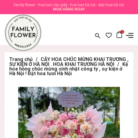
family flower - hoa tươi cầu giấy - hoa tươi hà nội - điện hoa hà nội
MUA HÀNG NGAY
0
Trang chủ
/
CÂY HOA CHÚC MỪNG KHAI TRƯƠNG ,
SỰ KIỆN Ở HÀ NỘI . HOA KHAI TRƯƠNG HÀ NỘI
/
Kệ
hoa hồng chúc mừng sinh nhật công ty , sự kiện ở
Hà Nội ! Đặt hoa tươi Hà Nội