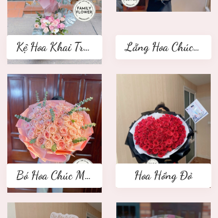
Kệ Hoa Khai Trương 2 tầng
Lẵng Hoa Chúc Mừng
Bó Hoa Chúc Mừng
Hoa Hồng Đỏ