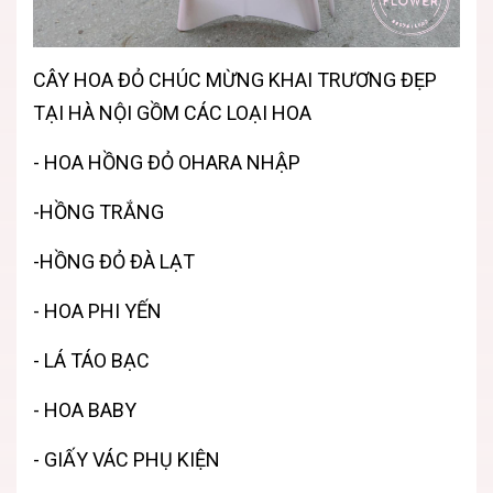
CÂY HOA ĐỎ CHÚC MỪNG KHAI TRƯƠNG ĐẸP
TẠI HÀ NỘI GỒM CÁC LOẠI HOA
- HOA HỒNG ĐỎ OHARA NHẬP
-HỒNG TRẮNG
-HỒNG ĐỎ ĐÀ LẠT
- HOA PHI YẾN
- LÁ TÁO BẠC
- HOA BABY
- GIẤY VÁC PHỤ KIỆN