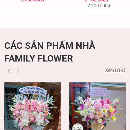
nhật quận Ba Đình
hoa tươi
2.200.000₫
Hà Nội
CÁC SẢN PHẨM NHÀ
FAMILY FLOWER
Xem tất cả