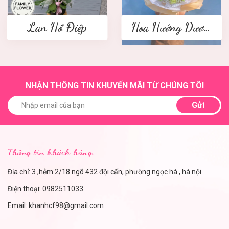
Lan Hồ Điệp
Hoa Hướng Dương
NHẬN THÔNG TIN KHUYẾN MÃI TỪ CHÚNG TÔI
Gửi
Thông tin khách hàng.
Địa chỉ: 3 ,hẻm 2/18 ngõ 432 đội cấn, phường ngọc hà , hà nội
Điện thoại:
0982511033
Email:
khanhcf98@gmail.com