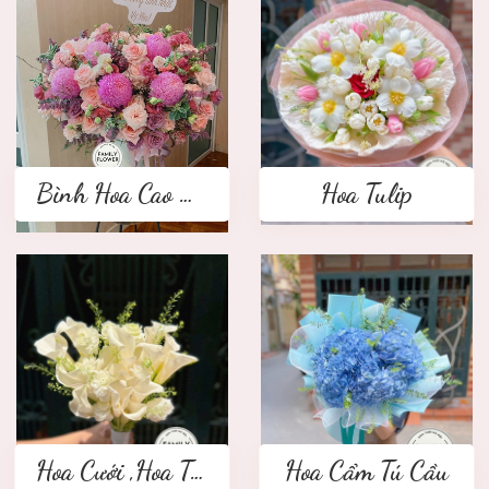
Bình Hoa Cao Cấp
Hoa Tulip
Hoa Cưới ,Hoa Tay Cầm Cô Dâu
Hoa Cẩm Tú Cầu