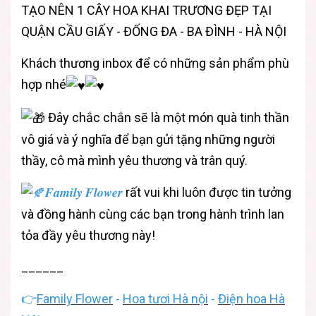
TẠO NÊN 1 CÂY HOA KHAI TRƯƠNG ĐẸP TẠI
QUẬN CẦU GIẤY - ĐỐNG ĐA - BA ĐÌNH - HÀ NỘI
Khách thương inbox để có những sản phẩm phù
hợp nhé
Đây chắc chắn sẽ là một món quà tinh thần
vô giá và ý nghĩa để bạn gửi tặng những người
thầy, cô mà mình yêu thương và trân quý.
𝑭𝒂𝒎𝒊𝒍𝒚 𝑭𝒍𝒐𝒘𝒆𝒓
rất vui khi luôn được tin tưởng
và đồng hành cùng các bạn trong hành trình lan
tỏa đầy yêu thương này!
______
👉
Family Flower
-
Hoa tươi Hà nội
-
Điện hoa Hà