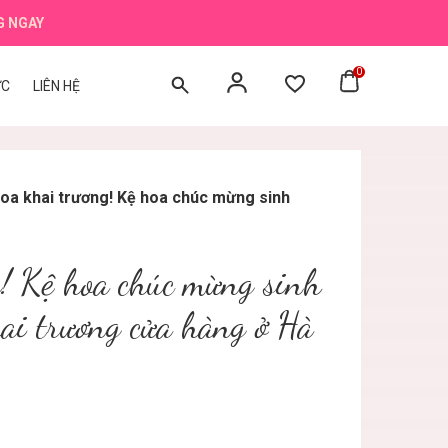
G NGAY
0
ỨC
LIÊN HỆ
oa khai trương! Kệ hoa chúc mừng sinh
g! Kệ hoa chúc mừng sinh
hai trương cửa hàng ở Hà