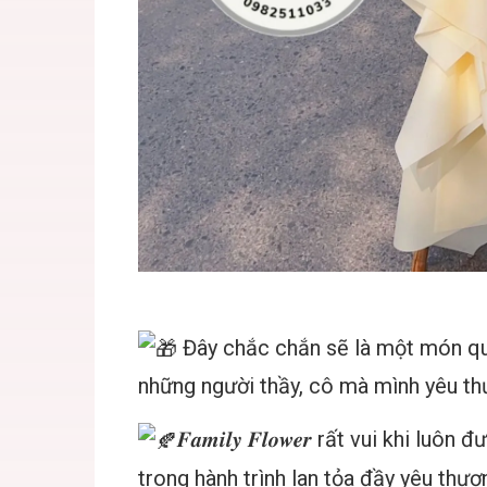
Đây chắc chắn sẽ là một món quà
những người thầy, cô mà mình yêu thư
𝑭𝒂𝒎𝒊𝒍𝒚 𝑭𝒍𝒐𝒘𝒆𝒓 rất vui khi
trong hành trình lan tỏa đầy yêu thươ