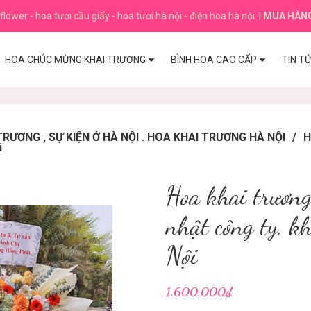
flower - hoa tươi cầu giấy - hoa tươi hà nội - điện hoa hà nội
|
MUA HÀN
HOA CHÚC MỪNG KHAI TRƯƠNG
BÌNH HOA CAO CẤP
TIN T
ƯƠNG , SỰ KIỆN Ở HÀ NỘI . HOA KHAI TRƯƠNG HÀ NỘI
/
H
i
Hoa khai trươn
nhật công ty, k
Nội
1.600.000₫