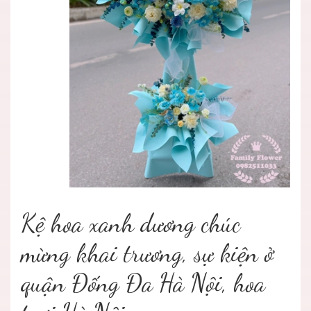
Kệ hoa xanh dương chúc
mừng khai trương, sự kiện ở
quận Đống Đa Hà Nội, hoa