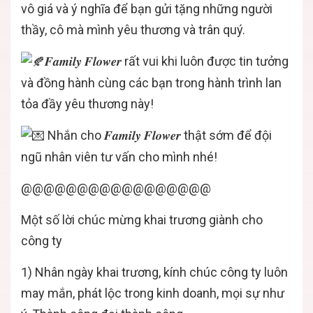
vô giá và ý nghĩa để bạn gửi tặng những người
thầy, cô mà mình yêu thương và trân quý.
𝑭𝒂𝒎𝒊𝒍𝒚 𝑭𝒍𝒐𝒘𝒆𝒓 rất vui khi luôn được tin tưởng
và đồng hành cùng các bạn trong hành trình lan
tỏa đầy yêu thương này!
Nhắn cho 𝑭𝒂𝒎𝒊𝒍𝒚 𝑭𝒍𝒐𝒘𝒆𝒓 thật sớm để đội
ngũ nhân viên tư vấn cho mình nhé!
@@@@@@@@@@@@@@@@@
Một số lời chúc mừng khai trương giành cho
công ty
1) Nhân ngày khai trương, kính chúc công ty luôn
may mắn, phát lộc trong kinh doanh, mọi sự như