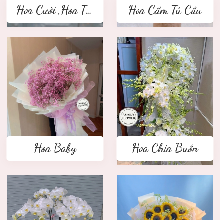
Hoa Cưới ,Hoa Tay Cầm Cô Dâu
Hoa Cẩm Tú Cầu
Hoa Baby
Hoa Chia Buồn