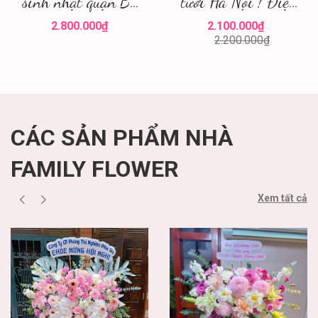
sinh nhật quận Ba
tươi Hà Nội ! Điện
Đình ! Hoa sinh
hoa Hà Nội ! Mua
2.800.000₫
2.100.000₫
nhật quận Ba Đình
hoa tươi
2.200.000₫
Hà Nội
CÁC SẢN PHẨM NHÀ
FAMILY FLOWER
Xem tất cả