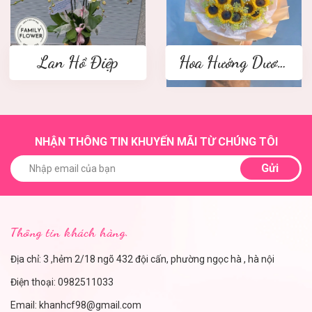
Lan Hồ Điệp
Hoa Hướng Dương
NHẬN THÔNG TIN KHUYẾN MÃI TỪ CHÚNG TÔI
Gửi
Thông tin khách hàng.
Địa chỉ: 3 ,hẻm 2/18 ngõ 432 đội cấn, phường ngọc hà , hà nội
Điện thoại:
0982511033
Email:
khanhcf98@gmail.com