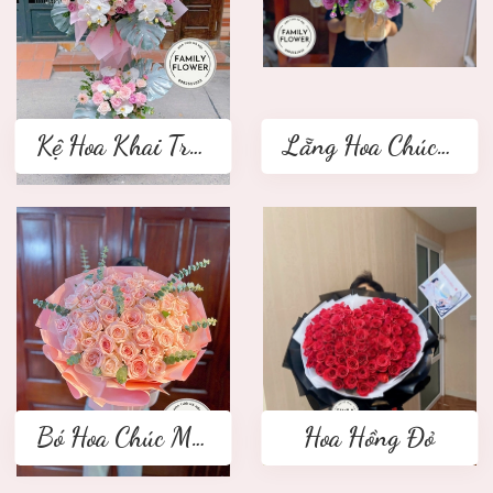
Kệ Hoa Khai Trương 2 tầng
Lẵng Hoa Chúc Mừng
Bó Hoa Chúc Mừng
Hoa Hồng Đỏ