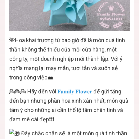
🌺Hoa khai trương từ bao giờ đã là món quà tinh
thần không thể thiếu của mỗi cửa hàng, một
công ty, một doanh nghiệp mới thành lập. Với ý
nghĩa mang lại may mắn, tươi tắn và suôn sẻ
trong công việc💼
💁‍💁💁‍ Hãy đến với
𝐅𝐚𝐦𝐢𝐥𝐲 𝐅𝐥𝐨𝐰𝐞𝐫
để gửi tặng
đến bạn những phần hoa xinh xắn nhất, món quà
tâm ý cho những ai cần thổ lộ tâm chân tình và
đam mê cái đẹp❗️❗️❗️
Đây chắc chắn sẽ là một món quà tinh thần