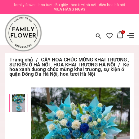
family flower - hoa tươi cầu giấy - hoa tươi hà nội - điện hoa hà nội
MUA HÀNG NGAY
0
Trang chủ
/
CÂY HOA CHÚC MỪNG KHAI TRƯƠNG ,
SỰ KIỆN Ở HÀ NỘI . HOA KHAI TRƯƠNG HÀ NỘI
/
Kệ
hoa xanh dương chúc mừng khai trương, sự kiện ở
quận Đống Đa Hà Nội, hoa tươi Hà Nội