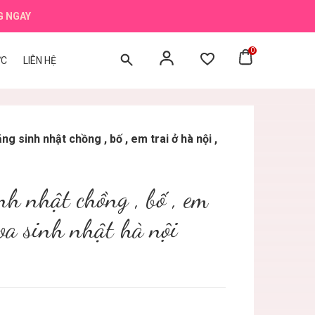
G NGAY
0
ỨC
LIÊN HỆ
ng sinh nhật chồng , bố , em trai ở hà nội ,
nh nhật chồng , bố , em
hoa sinh nhật hà nội