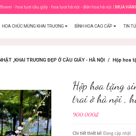
flower - hoa tươi cầu giấy - hoa tươi hà nội - điện hoa hà nội
|
MUA HÀN
HOA CHÚC MỪNG KHAI TRƯƠNG
BÌNH HOA CAO CẤP
TIN T
HẬT ,KHAI TRƯƠNG ĐẸP Ở CẦU GIẤY - HÀ NỘI
/
Hộp hoa tặ
Hộp hoa tặng si
trai ở hà nội , 
900.000₫
Chi tiết thiết kế:
Đang cập nhật