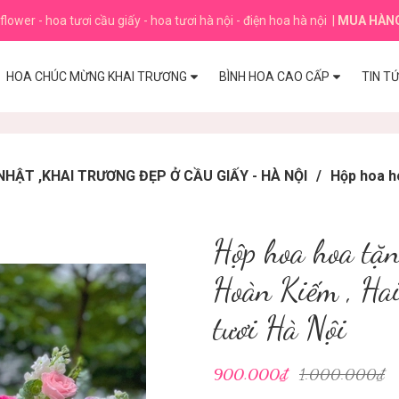
flower - hoa tươi cầu giấy - hoa tươi hà nội - điện hoa hà nội
|
MUA HÀN
HOA CHÚC MỪNG KHAI TRƯƠNG
BÌNH HOA CAO CẤP
TIN T
HẬT ,KHAI TRƯƠNG ĐẸP Ở CẦU GIẤY - HÀ NỘI
/
Hộp hoa h
Hộp hoa hoa tặ
Hoàn Kiếm , Ha
tươi Hà Nội
900.000₫
1.000.000₫