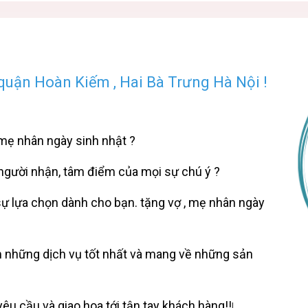
uận Hoàn Kiếm , Hai Bà Trưng Hà Nội !
mẹ nhân ngày sinh nhật ?
người nhận, tâm điểm của mọi sự chú ý ?
ự lựa chọn dành cho bạn. tặng vợ , mẹ nhân ngày
m những dịch vụ tốt nhất và mang về những sản
êu cầu và giao hoa tới tận tay khách hàng!!
!