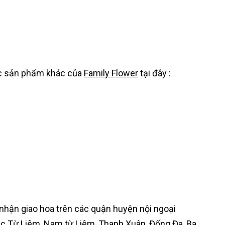
ác sản phẩm khác của
Family Flower
tại đây :
nhận giao hoa trên các quận huyện nội ngoại
ắc Từ Liêm, Nam từ Liêm, Thanh Xuân, Đống Đa, Ba