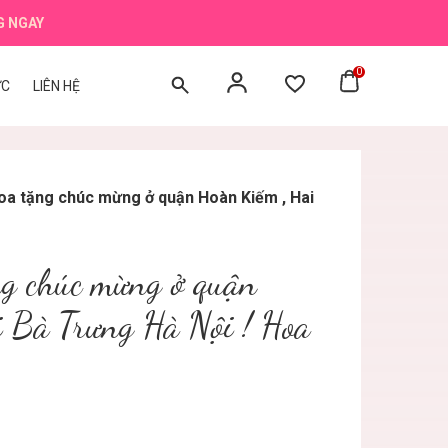
G NGAY
0
ỨC
LIÊN HỆ
oa tặng chúc mừng ở quận Hoàn Kiếm , Hai
ng chúc mừng ở quận
i Bà Trưng Hà Nội ! Hoa