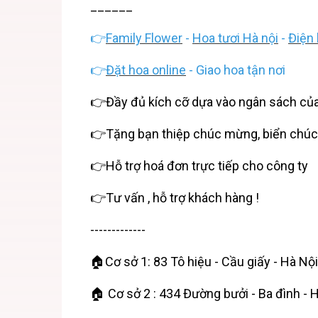
______
👉
Family Flower
-
Hoa tươi Hà nội
-
Điện 
👉
Đặt hoa online
- Giao hoa tận nơi
👉Đầy đủ kích cỡ dựa vào ngân sách củ
👉Tặng bạn thiệp chúc mừng, biển chú
👉Hỗ trợ hoá đơn trực tiếp cho công ty
👉Tư vấn , hỗ trợ khách hàng !
-------------
🏠Cơ sở 1: 83 Tô hiệu - Cầu giấy - Hà Nội
🏠 Cơ sở 2 : 434 Đường bưởi - Ba đình - 