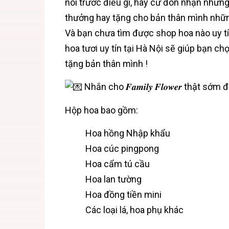
nói trước điều gì, hãy cứ đón nhận những 
thưởng hay tặng cho bản thân mình nhữn
Và bạn chưa tìm được shop hoa nào uy tín
hoa tươi uy tín tại Hà Nội sẽ giúp bạn 
tặng bản thân mình !
Nhắn cho
𝑭𝒂𝒎𝒊𝒍𝒚 𝑭𝒍𝒐𝒘𝒆𝒓
thật sớm để
Hộp hoa bao gồm:
Hoa hồng Nhập khẩu
Hoa cúc pingpong
Hoa cẩm tú cầu
Hoa lan tường
Hoa đồng tiền mini
Các loại lá, hoa phụ khác