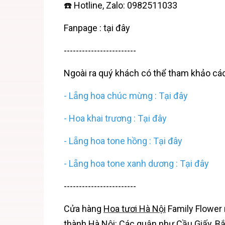
☎️ Hotline, Zalo: 0982511033
Fanpage :
tại đây
------------------------
Ngoài ra quý khách có thể tham khảo c
-
Lẵng hoa chúc mừng
:
Tại đây
-
Hoa khai trương : Tại đây
-
Lẵng hoa tone hồng : Tại đây
-
Lẵng hoa tone xanh dương : Tại đây
------------------------
Cửa hàng
Hoa tươi Hà Nội
Family Flower 
thành Hà Nội: Các quận như Cầu Giấy, B