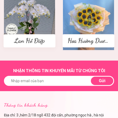
Lan Hồ Điệp
Hoa Hướng Dương
NHẬN THÔNG TIN KHUYẾN MÃI TỪ CHÚNG TÔI
Gửi
Thông tin khách hàng.
Địa chỉ: 3 ,hẻm 2/18 ngõ 432 đội cấn, phường ngọc hà , hà nội