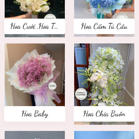
Hoa Cưới ,Hoa Tay Cầm Cô Dâu
Hoa Cẩm Tú Cầu
Hoa Baby
Hoa Chia Buồn