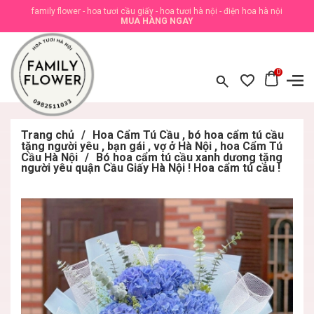
family flower - hoa tươi cầu giấy - hoa tươi hà nội - điện hoa hà nội
MUA HÀNG NGAY
0
Trang chủ
/
Hoa Cẩm Tú Cầu , bó hoa cẩm tú cầu
tặng người yêu , bạn gái , vợ ở Hà Nội , hoa Cẩm Tú
Cầu Hà Nội
/
Bó hoa cẩm tú cầu xanh dương tặng
người yêu quận Cầu Giấy Hà Nội ! Hoa cẩm tú cầu !