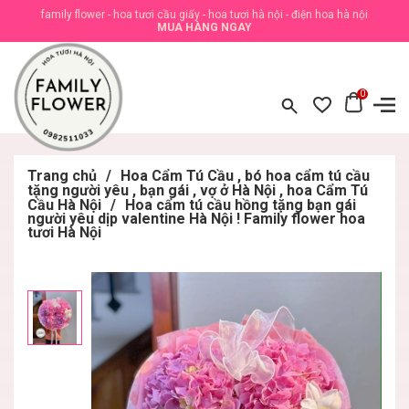
family flower - hoa tươi cầu giấy - hoa tươi hà nội - điện hoa hà nội
MUA HÀNG NGAY
0
Trang chủ
/
Hoa Cẩm Tú Cầu , bó hoa cẩm tú cầu
tặng người yêu , bạn gái , vợ ở Hà Nội , hoa Cẩm Tú
Cầu Hà Nội
/
Hoa cẩm tú cầu hồng tặng bạn gái
người yêu dịp valentine Hà Nội ! Family flower hoa
tươi Hà Nội