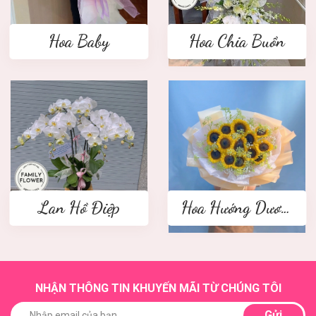
Hoa Baby
Hoa Chia Buồn
Lan Hồ Điệp
Hoa Hướng Dương
NHẬN THÔNG TIN KHUYẾN MÃI TỪ CHÚNG TÔI
Gửi