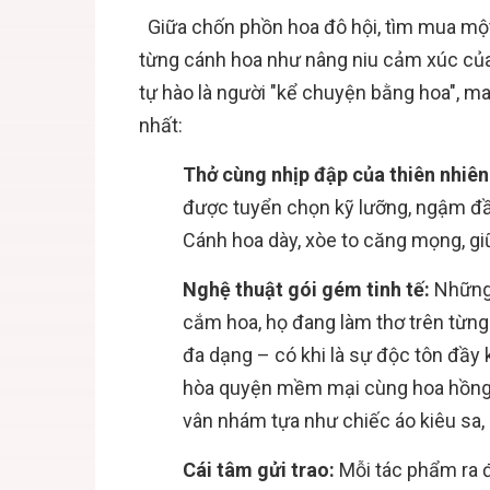
Giữa chốn phồn hoa đô hội, tìm mua một
từng cánh hoa như nâng niu cảm xúc của
tự hào là người "kể chuyện bằng hoa", 
nhất:
Thở cùng nhịp đập của thiên nhiên
được tuyển chọn kỹ lưỡng, ngậm đ
Cánh hoa dày, xòe to căng mọng, gi
Nghệ thuật gói gém tinh tế:
Những 
cắm hoa, họ đang làm thơ trên từng 
đa dạng – có khi là sự độc tôn đầy 
hòa quyện mềm mại cùng hoa hồng, l
vân nhám tựa như chiếc áo kiêu sa, 
Cái tâm gửi trao:
Mỗi tác phẩm ra 