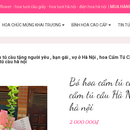
flower - hoa tươi cầu giấy - hoa tươi hà nội - điện hoa hà nội
|
MUA HÀN
HOA CHÚC MỪNG KHAI TRƯƠNG
BÌNH HOA CAO CẤP
TIN T
tú cầu tặng người yêu , bạn gái , vợ ở Hà Nội , hoa Cẩm Tú C
tú cầu hà nội
Bó hoa cẩm tú c
cẩm tú cầu Hà N
hà nội
2.000.000₫