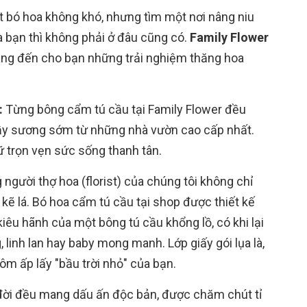
 bó hoa không khó, nhưng tìm một nơi nâng niu
 bạn thì không phải ở đâu cũng có.
Family Flower
mang đến cho bạn những trải nghiệm thăng hoa
:
Từng bông cẩm tú cầu tại Family Flower đều
ầy sương sớm từ những nhà vườn cao cấp nhất.
ữ trọn vẹn sức sống thanh tân.
người thợ hoa (florist) của chúng tôi không chỉ
kẽ lá. Bó hoa cẩm tú cầu tại shop được thiết kế
kiêu hãnh của một bông tú cầu khổng lồ, có khi lại
inh lan hay baby mong manh. Lớp giấy gói lụa là,
ôm ấp lấy "bầu trời nhỏ" của bạn.
đời đều mang dấu ấn độc bản, được chăm chút tỉ