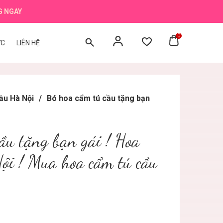
G NGAY
0
ỨC
LIÊN HỆ
ầu Hà Nội
/
Bó hoa cẩm tú cầu tặng bạn
ầu tặng bạn gái ! Hoa
ội ! Mua hoa cẩm tú cầu