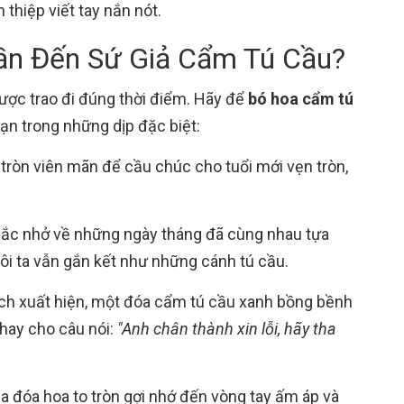
thiệp viết tay nắn nót.
ần Đến Sứ Giả Cẩm Tú Cầu?
ợc trao đi đúng thời điểm. Hãy để
bó hoa cẩm tú
n trong những dịp đặc biệt:
ròn viên mãn để cầu chúc cho tuổi mới vẹn tròn,
ắc nhở về những ngày tháng đã cùng nhau tựa
đôi ta vẫn gắn kết như những cánh tú cầu.
ch xuất hiện, một đóa cẩm tú cầu xanh bồng bềnh
thay cho câu nói:
"Anh chân thành xin lỗi, hãy tha
 đóa hoa to tròn gợi nhớ đến vòng tay ấm áp và