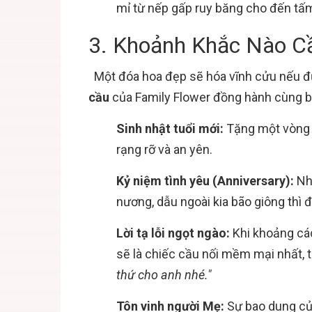
mỉ từ nếp gấp ruy băng cho đến tấm 
3. Khoảnh Khắc Nào C
Một đóa hoa đẹp sẽ hóa vĩnh cửu nếu đư
cầu
của Family Flower đồng hành cùng bạ
Sinh nhật tuổi mới:
Tặng một vòng t
rạng rỡ và an yên.
Kỷ niệm tình yêu (Anniversary):
Nh
nương, dẫu ngoài kia bão giông thì 
Lời tạ lỗi ngọt ngào:
Khi khoảng cá
sẽ là chiếc cầu nối mềm mại nhất, 
thứ cho anh nhé."
Tôn vinh người Mẹ:
Sự bao dung của