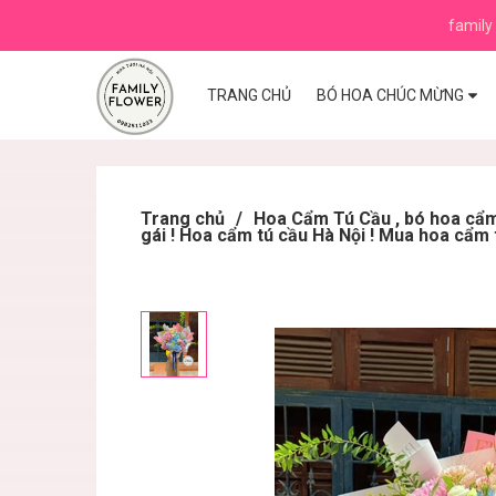
family 
TRANG CHỦ
BÓ HOA CHÚC MỪNG
Trang chủ
/
Hoa Cẩm Tú Cầu , bó hoa cẩm 
gái ! Hoa cẩm tú cầu Hà Nội ! Mua hoa cẩm 