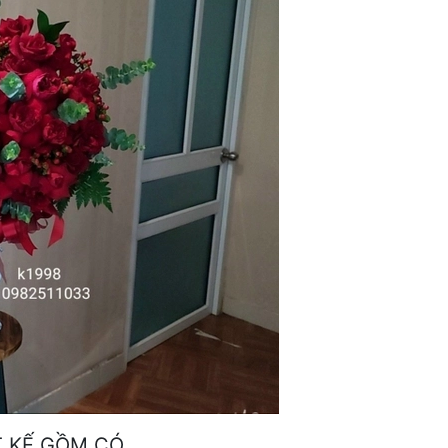
T KẾ GỒM CÓ