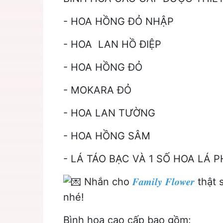
- HOA HỒNG ĐỎ NHẬP
- HOA LAN HỒ ĐIỆP
- HOA HỒNG ĐỎ
- MOKARA ĐỎ
- HOA LAN TƯỜNG
- HOA HỒNG SÂM
- LÁ TÁO BẠC VÀ 1 SỐ HOA LÁ 
Nhắn cho
𝑭𝒂𝒎𝒊𝒍𝒚 𝑭𝒍𝒐𝒘𝒆𝒓
thật 
nhé!
Bình hoa cao cấp bao gồm: