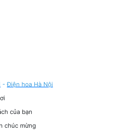
i
-
Điện hoa Hà Nội
ơi
ách của bạn
ển chúc mừng