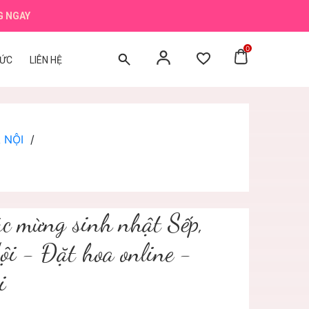
G NGAY
0
TỨC
LIÊN HỆ
 NỘI
/
úc mừng sinh nhật Sếp,
Nội - Đặt hoa online -
i