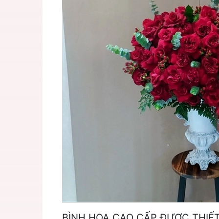
BÌNH HOA CAO CẤP ĐƯỢC THIẾ