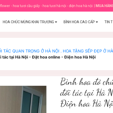
flower - hoa tươi cầu giấy - hoa tươi hà nội - điện hoa hà nội
|
MUA HÀN
HOA CHÚC MỪNG KHAI TRƯƠNG
BÌNH HOA CAO CẤP
TIN 
ỐI TÁC QUAN TRỌNG Ở HÀ NỘI . HOA TẶNG SẾP ĐẸP Ở HÀ
tác tại Hà Nội - Đặt hoa online - Điện hoa Hà Nội
Bình hoa đỏ ch
đối tác tại Hà 
Điện hoa Hà Nộ