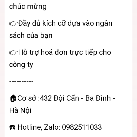
chúc mừng
👉Đầy đủ kích cỡ dựa vào ngân
sách của bạn
👉Hỗ trợ hoá đơn trực tiếp cho
công ty
----------
🏠Cơ sở :432 Đội Cấn - Ba Đình -
Hà Nội
☎️ Hotline, Zalo: 0982511033