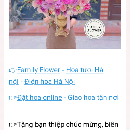
👉
Family Flower
-
Hoa tươi Hà
nội
-
Điện hoa Hà Nội
👉
Đặt hoa online
- Giao hoa tận nơi
👉Tặng bạn thiệp chúc mừng, biển