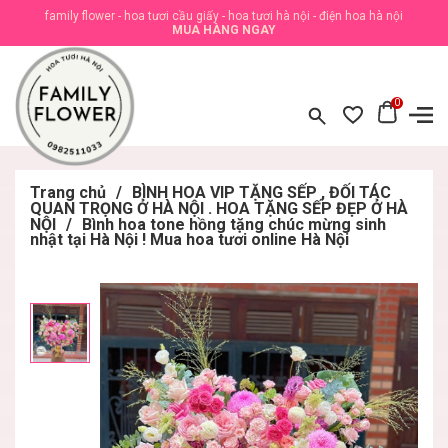
family flower - hoa tươi cầu giấy - hoa tươi hà nội - điện hoa hà nội
MUA HÀNG NGAY
0
Trang chủ
/
BÌNH HOA VIP TẶNG SẾP , ĐỐI TÁC
QUAN TRỌNG Ở HÀ NỘI . HOA TẶNG SẾP ĐẸP Ở HÀ
NỘI
/
Bình hoa tone hồng tặng chúc mừng sinh
nhật tại Hà Nội ! Mua hoa tươi online Hà Nội