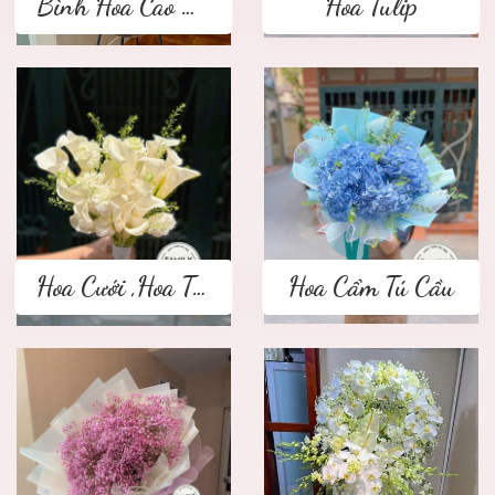
Bình Hoa Cao Cấp
Hoa Tulip
Hoa Cưới ,Hoa Tay Cầm Cô Dâu
Hoa Cẩm Tú Cầu