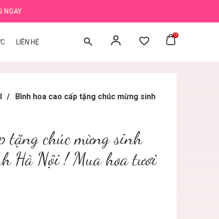
G NGAY
0
ỨC
LIÊN HỆ
I
/
Bình hoa cao cấp tặng chúc mừng sinh
p tặng chúc mừng sinh
nh Hà Nội ! Mua hoa tươi