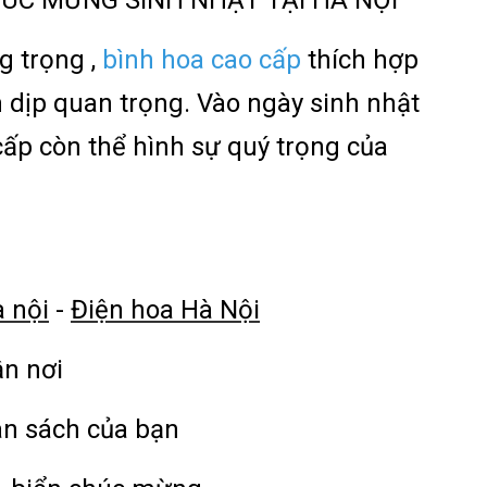
ÚC MỪNG SINH NHẬT TẠI HÀ NỘI
g trọng ,
bình hoa cao cấp
thích hợp
 dịp quan trọng. Vào ngày sinh nhật
 cấp còn thể hình sự quý trọng của
à nội
-
Điện hoa Hà Nội
ận nơi
ân sách của bạn