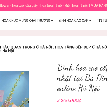
flower - hoa tươi cầu giấy - hoa tươi hà nội - điện hoa hà nội
|
MUA HÀN
HOA CHÚC MỪNG KHAI TRƯƠNG
BÌNH HOA CAO CẤP
TIN T
ỐI TÁC QUAN TRỌNG Ở HÀ NỘI . HOA TẶNG SẾP ĐẸP Ở HÀ NỘ
e Hà Nội
Bình hoa cao cấ
nhật tại Ba Đì
online Hà Nội
3.200.000₫