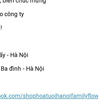
, biển chúc mừng
o công ty
!
ấy - Hà Nội
 Ba đình - Hà Nội
ook.com/shophoatuoihanoifamilyflower