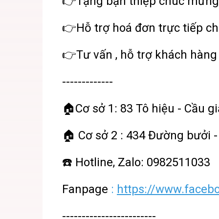
👉Tặng bạn thiệp chúc mừng
👉Hỗ trợ hoá đơn trực tiếp ch
👉Tư vấn , hỗ trợ khách hàng 
-------------
🏠Cơ sở 1: 83 Tô hiệu - Cầu gi
🏠 Cơ sở 2 : 434 Đường bưởi -
☎️ Hotline, Zalo: 0982511033
Fanpage
:
https://www.faceb
------------------------