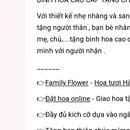
BÌNH HOA CAO CẤP TẶNG CH
Với thiết kế nhẹ nhàng và san
tặng người thân , bạn bè nhân
mẹ, chú,....tặng bình hoa cao
mình với người nhận .
______
👉
Family Flower
-
Hoa tươi H
👉
Đặt hoa online
- Giao hoa t
👉Đầy đủ kích cỡ dựa vào ng