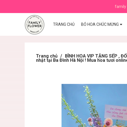
family 
TRANG CHỦ
BÓ HOA CHÚC MỪNG
Trang chủ
/
BÌNH HOA VIP TẶNG SẾP , Đ
nhật tại Ba Đình Hà Nội ! Mua hoa tươi onlin