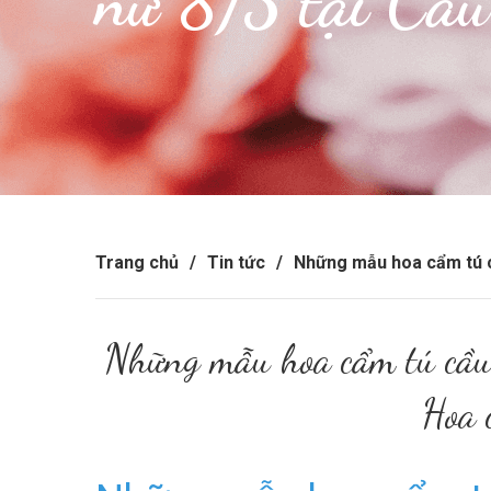
nữ 8/3 tại Cầu
Trang chủ
/
Tin tức
/
Những mẫu hoa cẩm tú cầ
Những mẫu hoa cẩm tú cầu 
Hoa 