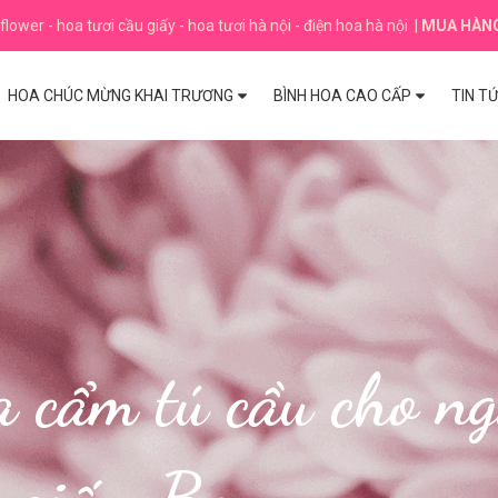
flower - hoa tươi cầu giấy - hoa tươi hà nội - điện hoa hà nội
|
MUA HÀN
HOA CHÚC MỪNG KHAI TRƯƠNG
BÌNH HOA CAO CẤP
TIN T
 cẩm tú cầu cho ng