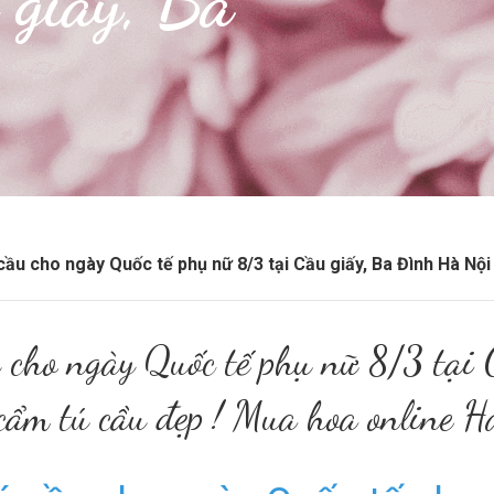
 giấy, Ba
u cho ngày Quốc tế phụ nữ 8/3 tại Cầu giấy, Ba Đình Hà Nội 
cho ngày Quốc tế phụ nữ 8/3 tại 
cẩm tú cầu đẹp ! Mua hoa online H