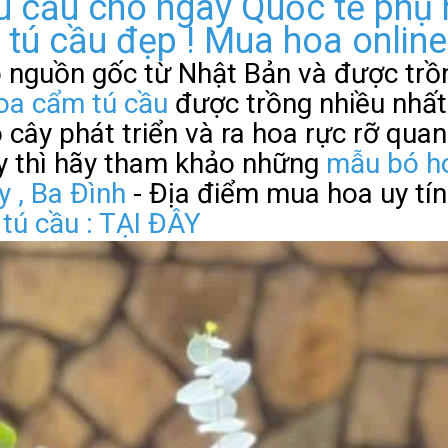
cầu cho ngày Quốc tế phụ nữ
 tú cầu đẹp ! Mua hoa onlin
ó nguồn gốc từ Nhật Bản và được trồ
a cẩm tú cầu
được trồng nhiều nhất 
 cây phát triển và ra hoa rực rỡ qua
ấy thì hãy tham khảo những
mẫu bó ho
y , Ba Đình
- Địa điểm mua hoa uy tín
tú cầu : TẠI ĐÂY