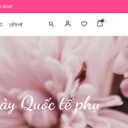
G NGAY
0
ỨC
LIÊN HỆ
ày Quốc tế phụ