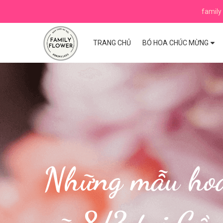
family 
TRANG CHỦ
BÓ HOA CHÚC MỪNG
Những mẫu hoa