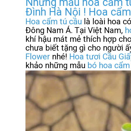
Những mẫu hoa cẩm tú 
Đình Hà Nội ! Hoa cẩm
Hoa cẩm tú cầu
là loài hoa c
Đông Nam Á. Tại Việt Nam,
ho
khí hậu mát mẻ thích hợp cho
chưa biết tặng gì cho người 
Flower
nhé!
Hoa tươi Cầu Giấ
khảo những mẫu
bó hoa cẩm 