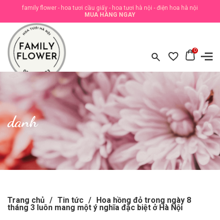
family flower - hoa tươi cầu giấy - hoa tươi hà nội - điện hoa hà nội
MUA HÀNG NGAY
0
danh
Trang chủ
/
Tin tức
/
Hoa hồng đỏ trong ngày 8
tháng 3 luôn mang một ý nghĩa đặc biệt ở Hà Nội