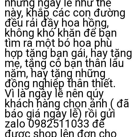
những ngày lễ như thế
này, khắp các con đường
đều rải đầy hoa hồng,
không khó khăn để bạn
tìm ra một bó hoa phù
hợp tặng bạn gái, hay tặng
mẹ, tặng cô bạn thân lâu
năm, hay tặng những
đồng nghiệp thân thiết.
Vì là ngày lễ nên qúy
khách hàng chọn ảnh ( đã
báo giá ngày lễ) rồi gửi
zalo 0982511033 để
được shop lên đơn cho