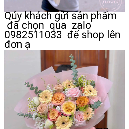
Qúy khách gửi sản phẩm
đã chọn qua zalo
0982511033 để shop lên
đơn ạ