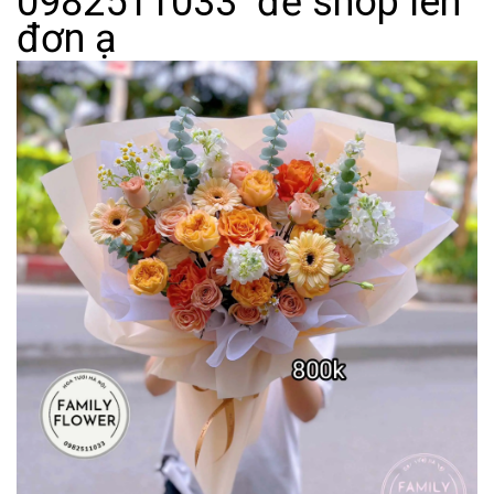
0982511033 để shop lên
đơn ạ