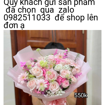
Qúy khách gửi sản phẩm
đã chọn qua zalo
0982511033 để shop lên
đơn ạ