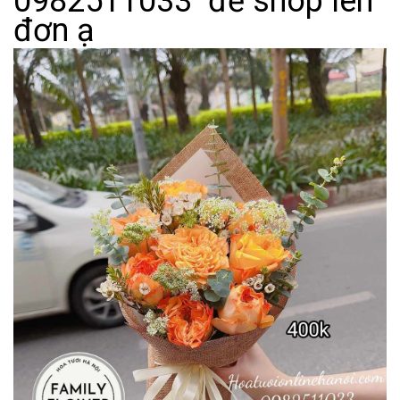
0982511033 để shop lên
đơn ạ