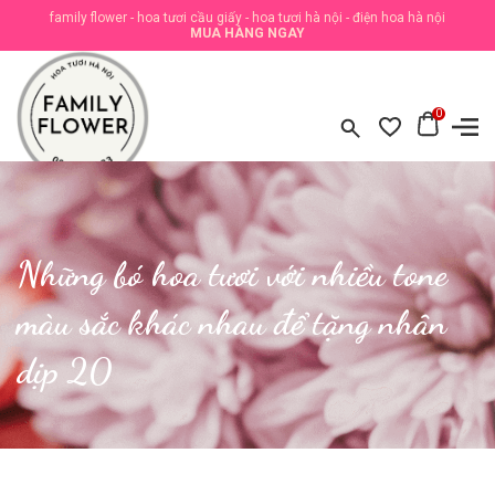
family flower - hoa tươi cầu giấy - hoa tươi hà nội - điện hoa hà nội
MUA HÀNG NGAY
0
Những bó hoa tươi với nhiều tone
màu sắc khác nhau để tặng nhân
dịp 20