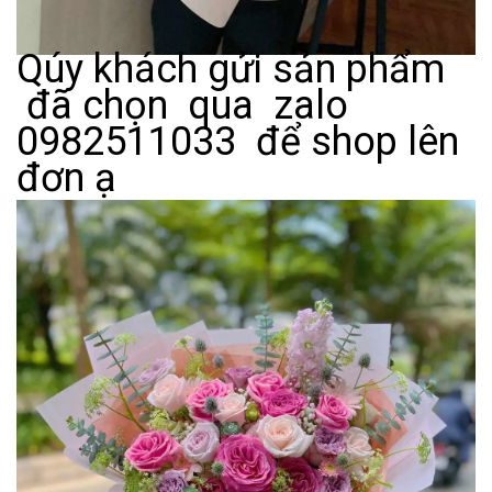
Qúy khách gửi sản phẩm
đã chọn qua zalo
0982511033 để shop lên
đơn ạ