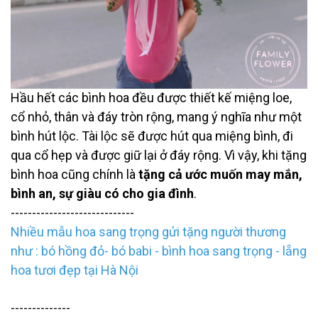
Hầu hết các bình hoa đều được thiết kế miệng loe,
cổ nhỏ, thân và đáy tròn rộng, mang ý nghĩa như một
bình hút lộc. Tài lộc sẽ được hút qua miệng bình, đi
qua cổ hẹp và được giữ lại ở đáy rộng. Vì vậy, khi tặng
bình hoa cũng chính là
tặng cả ước muốn may mắn,
bình an, sự giàu có cho gia đình
.
-----------------------------
Nhiều mẫu hoa sang trọng gửi tặng người thương
như : bó hồng đỏ- bó babi - bình hoa sang trọng - lẵng
hoa tươi đẹp tại Hà Nội
--------------