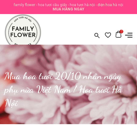
family flower - hoa tươi cầu giấy - hoa tươi hà nội - điện hoa hà nội
MUA HÀNG NGAY
0
Mua hoa tươi 20/10 nhân ngày
phụ nữa Việt Nam ! Hoa tươi Hà
Nội