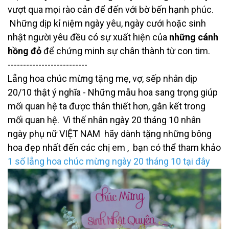
vượt qua mọi rào cản để đến với bờ bến hạnh phúc.
Những dịp kỉ niệm ngày yêu, ngày cưới hoặc sinh
nhật người yêu đều có sự xuất hiện của
những cánh
hồng đỏ
để chứng minh sự chân thành từ con tim.
--------------------------
Lẵng hoa chúc mừng tặng mẹ, vợ, sếp nhân dịp
20/10 thật ý nghĩa - Những mẫu hoa sang trọng giúp
mối quan hệ ta được thân thiết hơn, gắn kết trong
mối quan hệ.
Vì thế nhân ngày 20 tháng 10 nhân
ngày phụ nữ VIỆT NAM hãy dành tặng những bông
hoa đẹp nhất đến các chị em , bạn có thể tham khảo
1 số
lẵng hoa chúc mừng ngày 20 tháng 10 tại đây