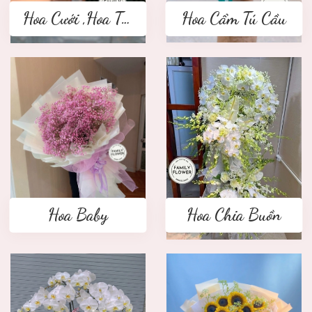
Hoa Cưới ,Hoa Tay Cầm Cô Dâu
Hoa Cẩm Tú Cầu
Hoa Baby
Hoa Chia Buồn