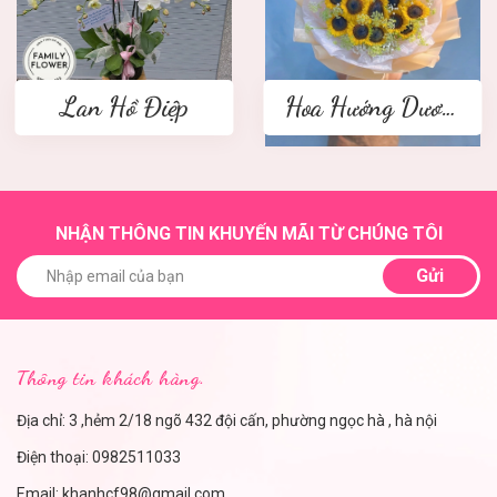
Lan Hồ Điệp
Hoa Hướng Dương
NHẬN THÔNG TIN KHUYẾN MÃI TỪ CHÚNG TÔI
Gửi
Thông tin khách hàng.
Địa chỉ: 3 ,hẻm 2/18 ngõ 432 đội cấn, phường ngọc hà , hà nội
Điện thoại:
0982511033
Email:
khanhcf98@gmail.com