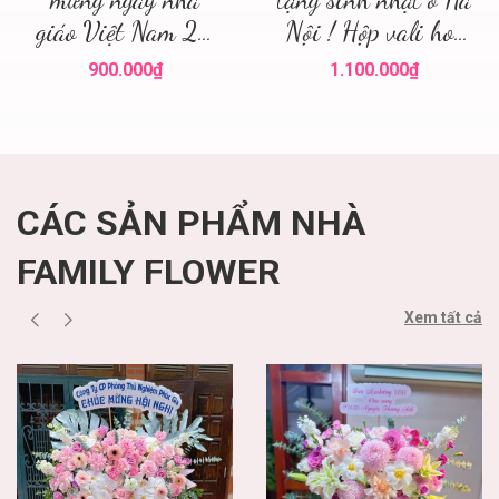
giáo Việt Nam 20
Nội ! Hộp vali hoa
tháng 11 ở Hà Nội!
Hà Nội ! Hoa tươi
900.000₫
1.100.000₫
Hoa tặng thầy cô
Hà Nội
20/11
CÁC SẢN PHẨM NHÀ
FAMILY FLOWER
Xem tất cả