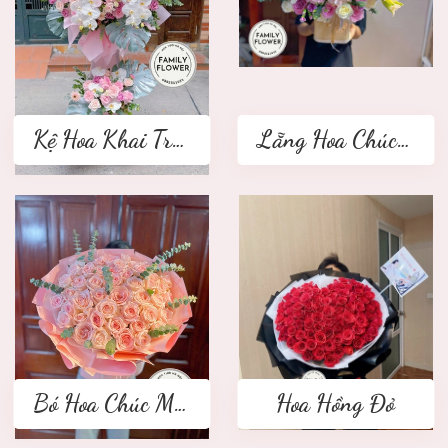
Kệ Hoa Khai Trương 2 tầng
Lẵng Hoa Chúc Mừng
Bó Hoa Chúc Mừng
Hoa Hồng Đỏ