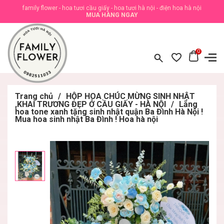
family flower - hoa tươi cầu giấy - hoa tươi hà nội - điện hoa hà nội
MUA HÀNG NGAY
0
Trang chủ
/
HỘP HOA CHÚC MỪNG SINH NHẬT
,KHAI TRƯƠNG ĐẸP Ở CẦU GIẤY - HÀ NỘI
/
Lẵng
hoa tone xanh tặng sinh nhật quận Ba Đình Hà Nội !
Mua hoa sinh nhật Ba Đình ! Hoa hà nội