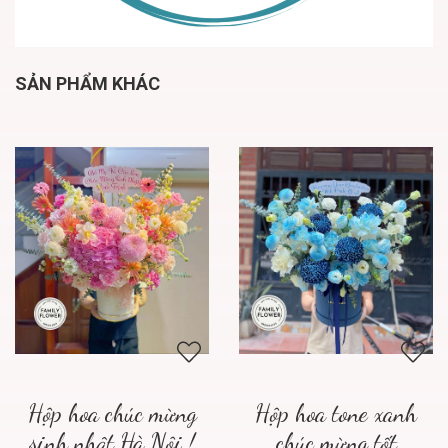
SẢN PHẨM KHÁC
Hộp hoa chúc mừng
Hộp hoa tone xanh
sinh nhật Hà Nội !
chúc mừng tốt