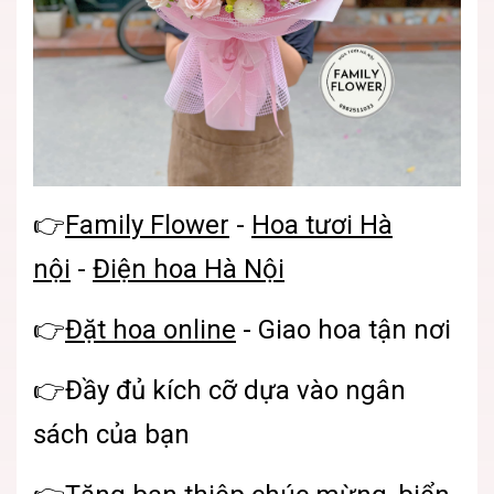
👉
Family Flower
-
Hoa tươi Hà
nội
-
Điện hoa Hà Nội
👉
Đặt hoa online
- Giao hoa tận nơi
👉Đầy đủ kích cỡ dựa vào ngân
sách của bạn