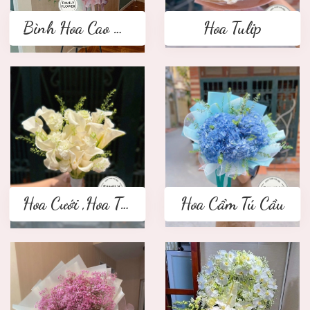
Bình Hoa Cao Cấp
Hoa Tulip
Hoa Cưới ,Hoa Tay Cầm Cô Dâu
Hoa Cẩm Tú Cầu