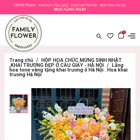
family flower - hoa tươi cầu giấy - hoa tươi hà nội - điện hoa hà nội
MUA HÀNG NGAY
0
Trang chủ
/
HỘP HOA CHÚC MỪNG SINH NHẬT
,KHAI TRƯƠNG ĐẸP Ở CẦU GIẤY - HÀ NỘI
/
Lẵng
hoa tone vàng tặng khai trương ở Hà Nội . Hoa khai
trương Hà Nội