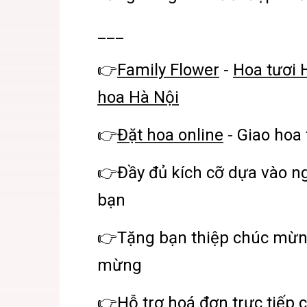
___
👉
Family Flower
-
Hoa tươi 
hoa Hà Nội
👉
Đặt hoa online
- Giao hoa 
👉Đầy đủ kích cỡ dựa vào n
bạn
👉Tặng bạn thiệp chúc mừn
mừng
👉Hỗ trợ hoá đơn trực tiếp 