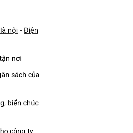
Hà nội
-
Điện
tận nơi
gân sách của
g, biển chúc
cho công ty