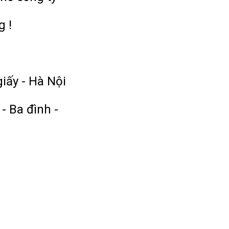
g !
giấy - Hà Nội
- Ba đình -