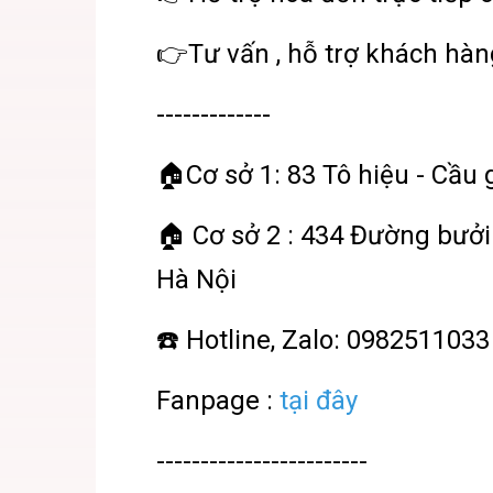
👉Tư vấn , hỗ trợ khách hàn
-------------
🏠Cơ sở 1: 83 Tô hiệu - Cầu 
🏠 Cơ sở 2 : 434 Đường bưởi 
Hà Nội
☎️ Hotline, Zalo: 0982511033
Fanpage :
tại đây
------------------------