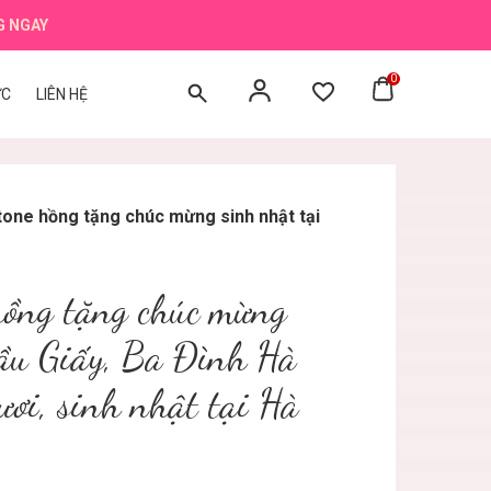
G NGAY
0
ỨC
LIÊN HỆ
tone hồng tặng chúc mừng sinh nhật tại
hồng tặng chúc mừng
Cầu Giấy, Ba Đình Hà
ươi, sinh nhật tại Hà