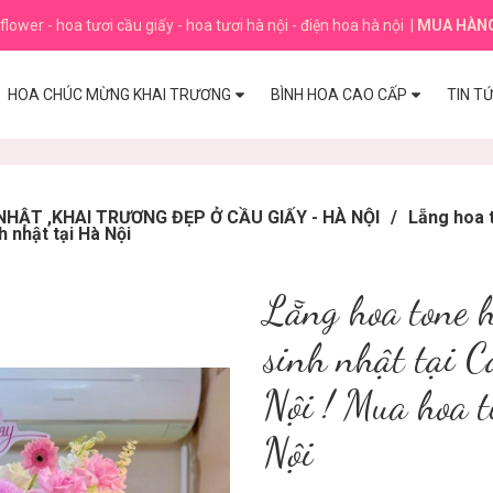
flower - hoa tươi cầu giấy - hoa tươi hà nội - điện hoa hà nội
|
MUA HÀN
HOA CHÚC MỪNG KHAI TRƯƠNG
BÌNH HOA CAO CẤP
TIN T
HẬT ,KHAI TRƯƠNG ĐẸP Ở CẦU GIẤY - HÀ NỘI
/
Lẵng hoa 
h nhật tại Hà Nội
Lẵng hoa tone 
sinh nhật tại 
Nội ! Mua hoa t
Nội