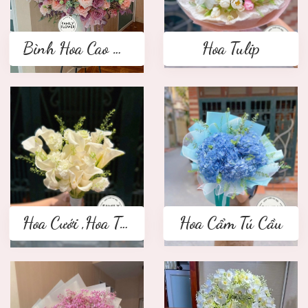
Bình Hoa Cao Cấp
Hoa Tulip
Hoa Cưới ,Hoa Tay Cầm Cô Dâu
Hoa Cẩm Tú Cầu