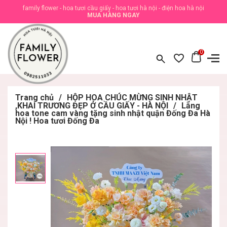
family flower - hoa tươi cầu giấy - hoa tươi hà nội - điện hoa hà nội
MUA HÀNG NGAY
0
Trang chủ
/
HỘP HOA CHÚC MỪNG SINH NHẬT
,KHAI TRƯƠNG ĐẸP Ở CẦU GIẤY - HÀ NỘI
/
Lẵng
hoa tone cam vàng tặng sinh nhật quận Đống Đa Hà
Nội ! Hoa tươi Đống Đa