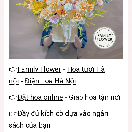
👉
Family Flower
-
Hoa tươi Hà
nội
-
Điện hoa Hà Nội
👉
Đặt hoa online
- Giao hoa tận nơi
👉Đầy đủ kích cỡ dựa vào ngân
sách của bạn