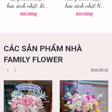
hoa sinh nhật ,lẵng
hoa sinh nhật Hà
hoa đẹp
Nội
900.000₫
650.000₫
CÁC SẢN PHẨM NHÀ
FAMILY FLOWER
Xem tất cả