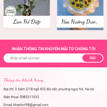
Lan Hồ Điệp
Hoa Hướng Dương
NHẬN THÔNG TIN KHUYẾN MÃI TỪ CHÚNG TÔI
Gửi
Thông tin khách hàng.
Địa chỉ: 3 ,hẻm 2/18 ngõ 432 đội cấn, phường ngọc hà , hà nội
Điện thoại:
0982511033
Email:
khanhcf98@gmail.com