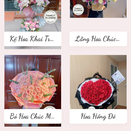
Kệ Hoa Khai Trương 2 tầng
Lẵng Hoa Chúc Mừng
Bó Hoa Chúc Mừng
Hoa Hồng Đỏ