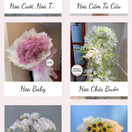
Hoa Cưới ,Hoa Tay Cầm Cô Dâu
Hoa Cẩm Tú Cầu
Hoa Baby
Hoa Chia Buồn