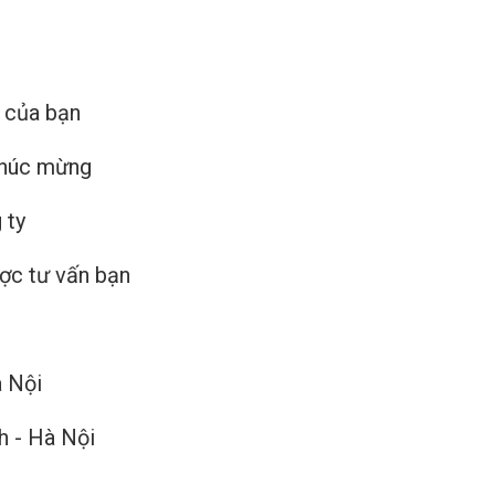
 của bạn
 chúc mừng
 ty
ược tư vấn bạn
à Nội
h - Hà Nội