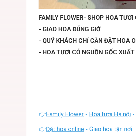
FAMILY FLOWER- SHOP HOA TƯƠI 
- GIAO HOA ĐÚNG GIỜ
- QUÝ KHÁCH CHỈ CẦN ĐẶT HOA ON
- HOA TƯƠI CÓ NGUỒN GỐC XUẤT
---------------------------------
👉
Family Flower
-
Hoa tươi Hà nội
-
👉
Đặt hoa online
- Giao hoa tận nơi