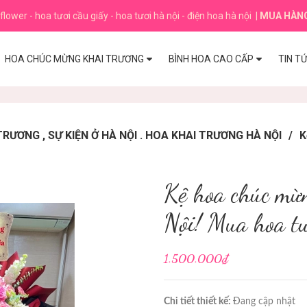
flower - hoa tươi cầu giấy - hoa tươi hà nội - điện hoa hà nội
|
MUA HÀN
HOA CHÚC MỪNG KHAI TRƯƠNG
BÌNH HOA CAO CẤP
TIN T
ƯƠNG , SỰ KIỆN Ở HÀ NỘI . HOA KHAI TRƯƠNG HÀ NỘI
/
K
Kệ hoa chúc mừ
Nội! Mua hoa t
1.500.000₫
Chi tiết thiết kế:
Đang cập nhật