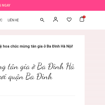
G NGAY
0
ỨC
LIÊN HỆ
ệ hoa chúc mừng tân gia ở Ba Đình Hà Nội!
ng tân gia ở Ba Đình Hà
ươi quận Ba Đình