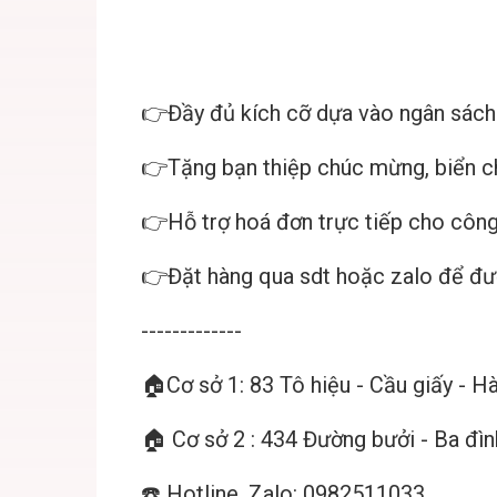
👉Đầy đủ kích cỡ dựa vào ngân sách
👉Tặng bạn thiệp chúc mừng, biển
👉Hỗ trợ hoá đơn trực tiếp cho công
👉Đặt hàng qua sdt hoặc zalo để đ
-------------
🏠Cơ sở 1: 83 Tô hiệu - Cầu giấy - H
🏠 Cơ sở 2 : 434 Đường bưởi - Ba đìn
☎️ Hotline, Zalo: 0982511033