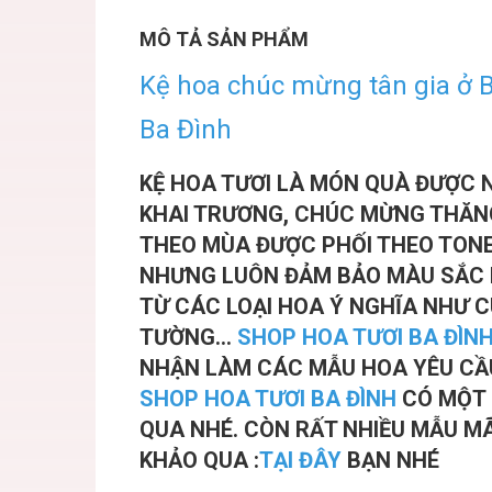
MÔ TẢ SẢN PHẨM
Kệ hoa chúc mừng tân gia ở 
Ba Đình
KỆ HOA TƯƠI LÀ MÓN QUÀ ĐƯỢC 
KHAI TRƯƠNG, CHÚC MỪNG THĂNG 
THEO MÙA ĐƯỢC PHỐI THEO TON
NHƯNG LUÔN ĐẢM BẢO MÀU SẮC H
TỪ CÁC LOẠI HOA Ý NGHĨA NHƯ 
TƯỜNG...
SHOP HOA TƯƠI BA ĐÌN
NHẬN LÀM CÁC MẪU HOA YÊU CẦU
SHOP HOA TƯƠI BA ĐÌNH
CÓ MỘT
QUA NHÉ. CÒN RẤT NHIỀU MẪU MÃ 
KHẢO QUA :
TẠI ĐÂY
BẠN NHÉ