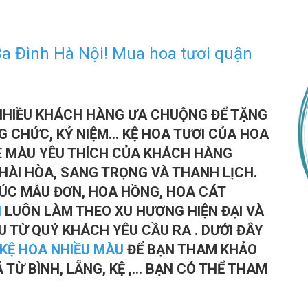
Ba Đình Hà Nội! Mua hoa tươi quận
NHIỀU KHÁCH HÀNG ƯA CHUỘNG ĐỂ TẶNG
CHỨC, KỶ NIỆM... KỆ HOA TƯƠI CỦA HOA
E MÀU YÊU THÍCH CỦA KHÁCH HÀNG
ÀI HÒA, SANG TRỌNG VÀ THANH LỊCH.
CÚC MẪU ĐƠN, HOA HỒNG, HOA CÁT
H
LUÔN LÀM THEO XU HƯƠNG HIỆN ĐẠI VÀ
 TỪ QUÝ KHÁCH YÊU CẦU RA . DƯỚI ĐÂY
KỆ HOA NHIỀU MÀU
ĐỂ BẠN THAM KHẢO
TỪ BÌNH, LẴNG, KỆ ,... BẠN CÓ THỂ THAM