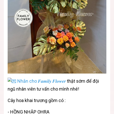
Nhắn cho 𝑭𝒂𝒎𝒊𝒍𝒚 𝑭𝒍𝒐𝒘𝒆𝒓
thật sớm để đội
ngũ nhân viên tư vấn cho mình nhé!
Cây hoa khai trương gồm có :
- HỒNG NHẬP OHRA