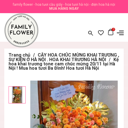
family flower - hoa tươi cầu giấy - hoa tươi hà nội - điện hoa hà nội
MUA HÀNG NGAY
0
Trang chủ
/
CÂY HOA CHÚC MỪNG KHAI TRƯƠNG ,
SỰ KIỆN Ở HÀ NỘI . HOA KHAI TRƯƠNG HÀ NỘI
/
Kệ
hoa khai trương tone cam chúc mừng 20/11 tại Hà
Nội ! Mua hoa tươi Ba Đình! Hoa tươi Hà Nội