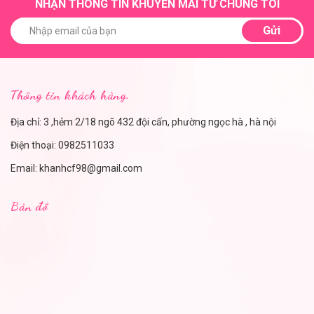
NHẬN THÔNG TIN KHUYẾN MÃI TỪ CHÚNG TÔI
Gửi
Thông tin khách hàng.
Địa chỉ: 3 ,hẻm 2/18 ngõ 432 đội cấn, phường ngọc hà , hà nội
Điện thoại:
0982511033
Email:
khanhcf98@gmail.com
Bản đồ