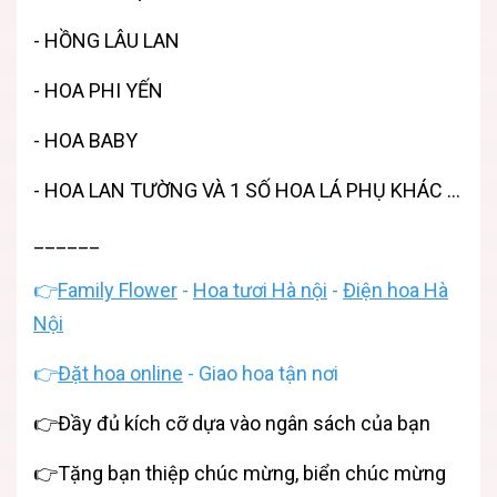
- HỒNG LÂU LAN
- HOA PHI YẾN
- HOA BABY
- HOA LAN TƯỜNG VÀ 1 SỐ HOA LÁ PHỤ KHÁC ...
______
👉
Family Flower
-
Hoa tươi Hà nội
-
Điện hoa Hà
Nội
👉
Đặt hoa online
- Giao hoa tận nơi
👉Đầy đủ kích cỡ dựa vào ngân sách của bạn
👉Tặng bạn thiệp chúc mừng, biển chúc mừng