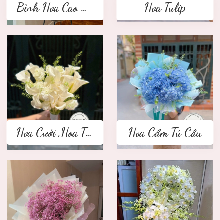
Bình Hoa Cao Cấp
Hoa Tulip
Hoa Cưới ,Hoa Tay Cầm Cô Dâu
Hoa Cẩm Tú Cầu