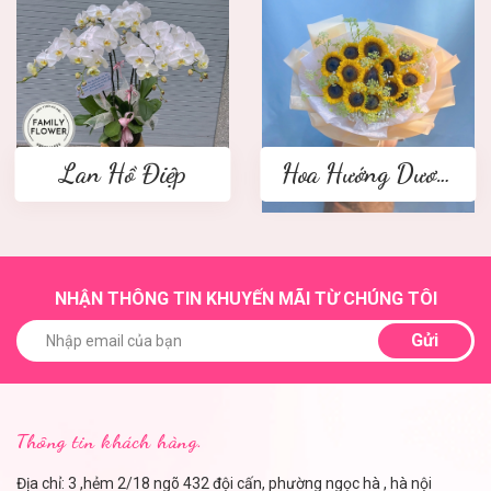
Lan Hồ Điệp
Hoa Hướng Dương
NHẬN THÔNG TIN KHUYẾN MÃI TỪ CHÚNG TÔI
Gửi
Thông tin khách hàng.
Địa chỉ: 3 ,hẻm 2/18 ngõ 432 đội cấn, phường ngọc hà , hà nội