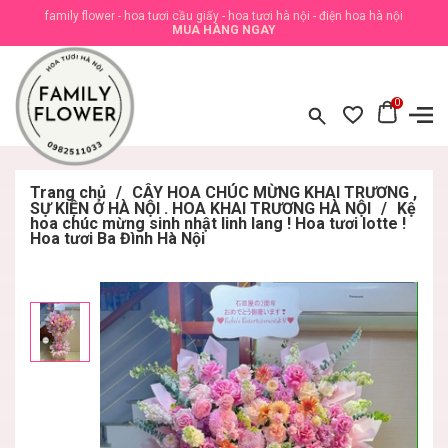
family flower - hoa tươi cầu giấy - hoa tươi hà nội - điện hoa hà nội
MUA HÀNG NGAY
0
Trang chủ
/
CÂY HOA CHÚC MỪNG KHAI TRƯƠNG ,
SỰ KIỆN Ở HÀ NỘI . HOA KHAI TRƯƠNG HÀ NỘI
/
Kệ
hoa chúc mừng sinh nhật linh lang ! Hoa tươi lotte !
Hoa tươi Ba Đình Hà Nội