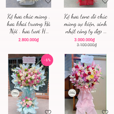
Kệ hoa chúc mừng .
Kệ hoa tone đỏ chúc
hoa khai trương Hà
mừng sự kiện, sinh
Nội . hoa tươi Hà
nhật công ty đẹp ở
Nội
hà nội. hoa sinh
2.800.000₫
3.000.000₫
nhật hà nội
3.100.000₫
- 6%