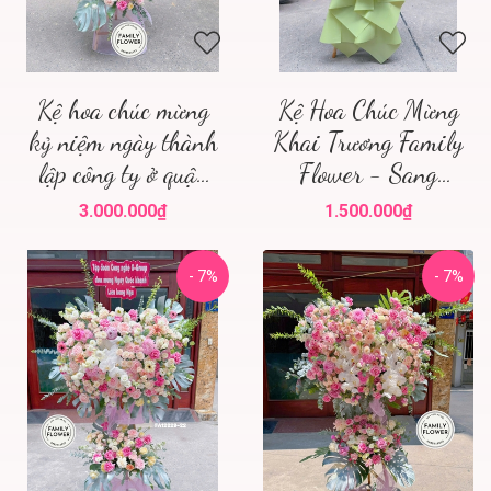
Kệ hoa chúc mừng
Kệ Hoa Chúc Mừng
kỷ niệm ngày thành
Khai Trương Family
lập công ty ở quận
Flower - Sang
ba đình hà nội
Trọng, Đẳng Cấp
3.000.000₫
1.500.000₫
Tại Hà Nội
- 7%
- 7%