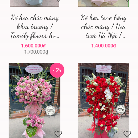
Kệ hoa chúc mừng
Kệ hoa tone hồng
khai trương !
chúc mừng ! Hoa
Family flower hoa
tươi Hà Nội !
khai trương Hà Nội
Family flower
1.600.000₫
1.400.000₫
1.700.000₫
- 5%