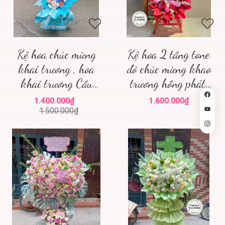
Kệ hoa chúc mừng
Kệ hoa 2 tầng tone
khai trương , hoa
đỏ chúc mừng khao
khai trương Cầu
trương hồng phát,
Giấy , family flower
chúc mừng sự kiện
1.400.000₫
1.600.000₫
hoa tươi Hà Nội
ở Hà Nội ! Hoa tươi
1.500.000₫
Hà Nội