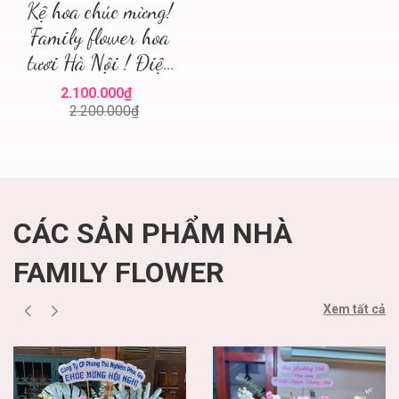
Kệ hoa chúc mừng!
Family flower hoa
tươi Hà Nội ! Điện
hoa Hà Nội ! Mua
2.100.000₫
hoa tươi
2.200.000₫
CÁC SẢN PHẨM NHÀ
FAMILY FLOWER
Xem tất cả