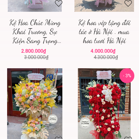
Kệ Hoa Chúc Mừng
Kệ hoa vip tặng đối
Khai Trương, Sự
tác ở Hà Nội . mua
Kiện Sang Trọng
hoa tươi Hà Nội
Tại Family Flower
2.800.000₫
4.000.000₫
Hà Nội
3.000.000₫
4.300.000₫
- 3%