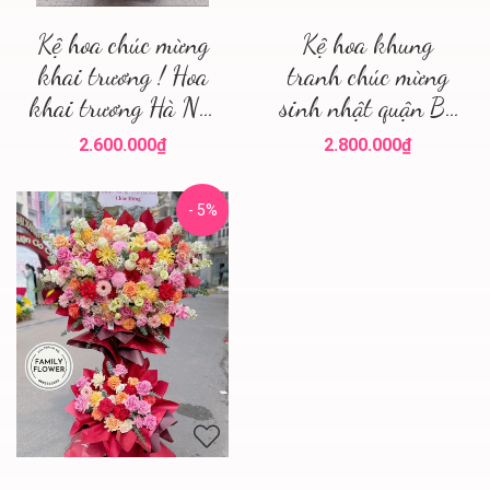
Kệ hoa chúc mừng
Kệ hoa khung
khai trương ! Hoa
tranh chúc mừng
khai trương Hà Nội
sinh nhật quận Ba
! Mua hoa tươi Hà
Đình ! Hoa sinh
2.600.000₫
2.800.000₫
Nội
nhật quận Ba Đình
Hà Nội
- 5%