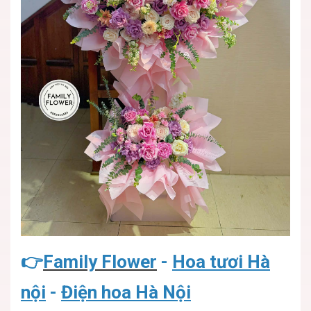
👉
Family Flower
-
Hoa tươi Hà
nội
-
Điện hoa Hà Nội