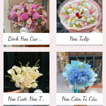
Bình Hoa Cao Cấp
Hoa Tulip
Hoa Cưới ,Hoa Tay Cầm Cô Dâu
Hoa Cẩm Tú Cầu