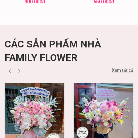
hoa đẹp
Nội
900.000₫
650.000₫
CÁC SẢN PHẨM NHÀ
FAMILY FLOWER
Xem tất cả