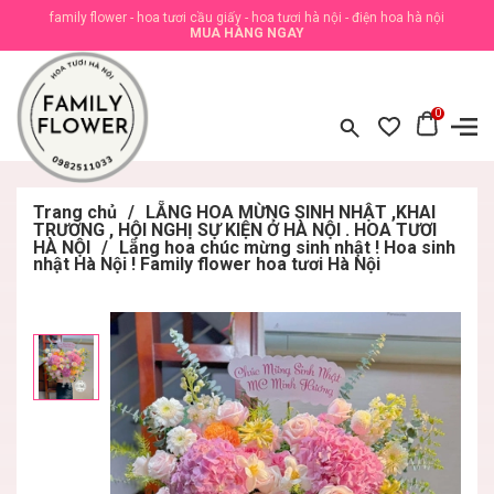
family flower - hoa tươi cầu giấy - hoa tươi hà nội - điện hoa hà nội
MUA HÀNG NGAY
0
Trang chủ
/
LẴNG HOA MỪNG SINH NHẬT ,KHAI
TRƯƠNG , HỘI NGHỊ SỰ KIỆN Ở HÀ NỘI . HOA TƯƠI
HÀ NỘI
/
Lẵng hoa chúc mừng sinh nhật ! Hoa sinh
nhật Hà Nội ! Family flower hoa tươi Hà Nội