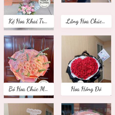
Kệ Hoa Khai Trương 2 tầng
Lẵng Hoa Chúc Mừng
Bó Hoa Chúc Mừng
Hoa Hồng Đỏ