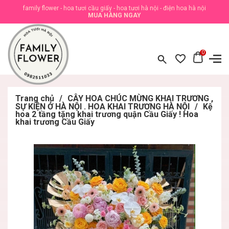
family flower - hoa tươi cầu giấy - hoa tươi hà nội - điện hoa hà nội
MUA HÀNG NGAY
0
Trang chủ
/
CÂY HOA CHÚC MỪNG KHAI TRƯƠNG ,
SỰ KIỆN Ở HÀ NỘI . HOA KHAI TRƯƠNG HÀ NỘI
/
Kệ
hoa 2 tầng tặng khai trương quận Cầu Giấy ! Hoa
khai trương Cầu Giấy