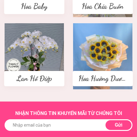
Hoa Baby
Hoa Chia Buồn
Lan Hồ Điệp
Hoa Hướng Dương
NHẬN THÔNG TIN KHUYẾN MÃI TỪ CHÚNG TÔI
Gửi