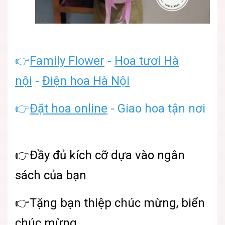
👉
Family Flower
-
Hoa tươi Hà
nội
-
Điện hoa Hà Nội
👉
Đặt hoa online
- Giao hoa tận nơi
👉Đầy đủ kích cỡ dựa vào ngân
sách của bạn
👉Tặng bạn thiệp chúc mừng, biển
chúc mừng