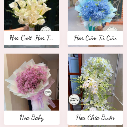
Hoa Cưới ,Hoa Tay Cầm Cô Dâu
Hoa Cẩm Tú Cầu
Hoa Baby
Hoa Chia Buồn