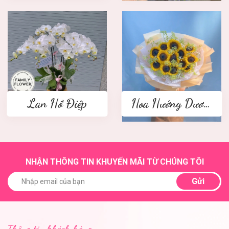
Lan Hồ Điệp
Hoa Hướng Dương
NHẬN THÔNG TIN KHUYẾN MÃI TỪ CHÚNG TÔI
Gửi
Thông tin khách hàng.