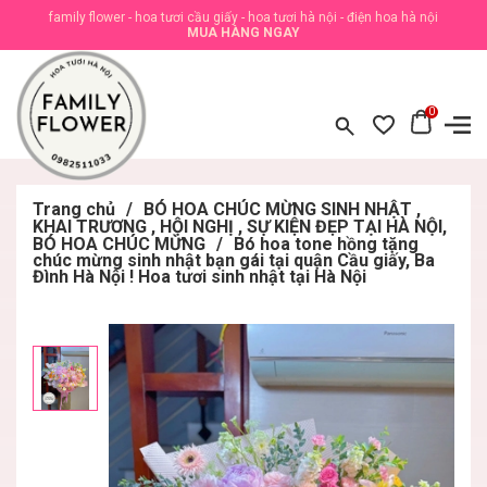
family flower - hoa tươi cầu giấy - hoa tươi hà nội - điện hoa hà nội
MUA HÀNG NGAY
0
Trang chủ
/
BÓ HOA CHÚC MỪNG SINH NHẬT ,
KHAI TRƯƠNG , HỘI NGHỊ , SỰ KIỆN ĐẸP TẠI HÀ NỘI,
BÓ HOA CHÚC MỪNG
/
Bó hoa tone hồng tặng
chúc mừng sinh nhật bạn gái tại quận Cầu giấy, Ba
Đình Hà Nội ! Hoa tươi sinh nhật tại Hà Nội