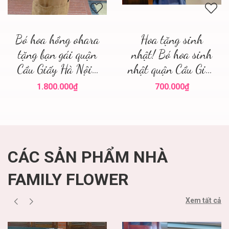
Bó hoa hồng ohara
Hoa tặng sinh
tặng bạn gái quận
nhật! Bó hoa sinh
Cầu Giấy Hà Nội ,
nhật quận Cầu Giấy
điện hoa hà nội
! Family flower hoa
1.800.000₫
700.000₫
sinh nhật cầu giấy
CÁC SẢN PHẨM NHÀ
FAMILY FLOWER
Xem tất cả