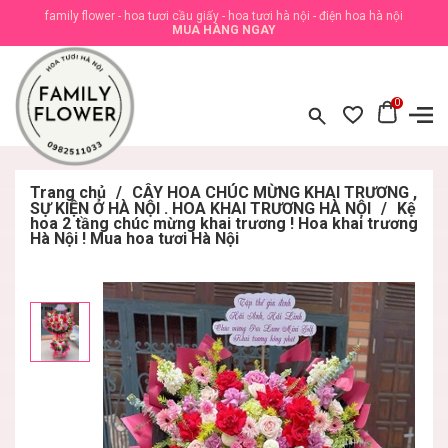
family flower - hoa tươi cầu giấy - hoa tươi hà nội - điện hoa hà nội
MUA HÀNG NGAY
0
Trang chủ
/
CÂY HOA CHÚC MỪNG KHAI TRƯƠNG ,
SỰ KIỆN Ở HÀ NỘI . HOA KHAI TRƯƠNG HÀ NỘI
/
Kệ
hoa 2 tầng chúc mừng khai trương ! Hoa khai trương
Hà Nội ! Mua hoa tươi Hà Nội