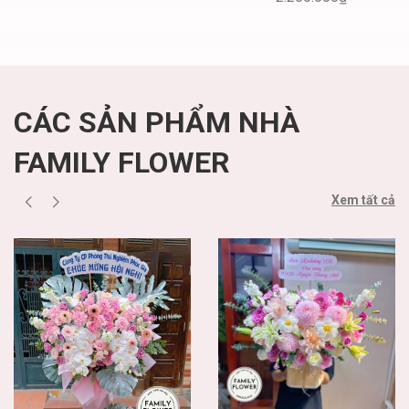
nhật quận Ba Đình
hoa tươi
Hà Nội
CÁC SẢN PHẨM NHÀ
FAMILY FLOWER
Xem tất cả