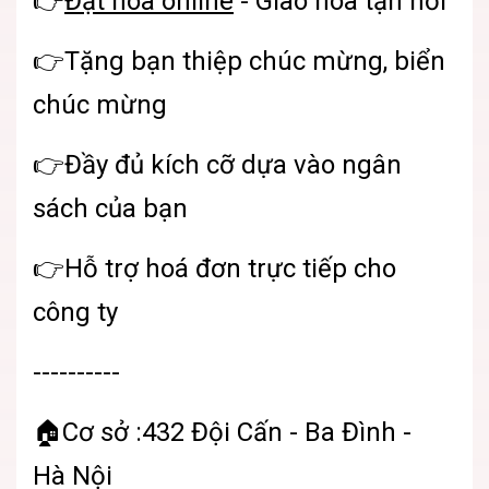
👉
Đặt hoa online
- Giao hoa tận nơi
👉Tặng bạn thiệp chúc mừng, biển
chúc mừng
👉Đầy đủ kích cỡ dựa vào ngân
sách của bạn
👉Hỗ trợ hoá đơn trực tiếp cho
công ty
----------
🏠Cơ sở :432 Đội Cấn - Ba Đình -
Hà Nội