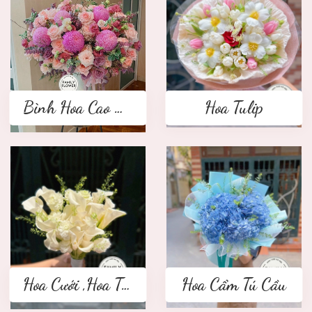
Bình Hoa Cao Cấp
Hoa Tulip
Hoa Cưới ,Hoa Tay Cầm Cô Dâu
Hoa Cẩm Tú Cầu