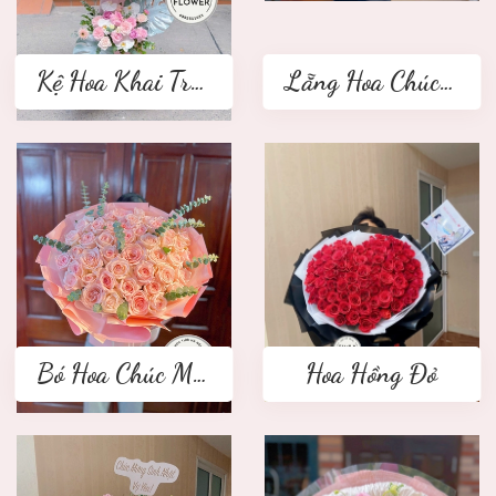
Kệ Hoa Khai Trương 2 tầng
Lẵng Hoa Chúc Mừng
Bó Hoa Chúc Mừng
Hoa Hồng Đỏ