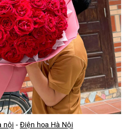
à nội
-
Điện hoa Hà Nội