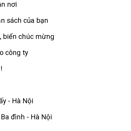
ận nơi
ân sách của bạn
, biển chúc mừng
o công ty
!
ấy - Hà Nội
 Ba đình - Hà Nội