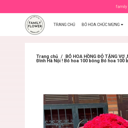
family 
TRANG CHỦ
BÓ HOA CHÚC MỪNG
Trang chủ
/
BÓ HOA HỒNG ĐỎ TẶNG VỢ ,N
Đình Hà Nội ! Bó hoa 100 bông Bó hoa 100 