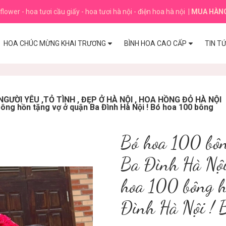
flower - hoa tươi cầu giấy - hoa tươi hà nội - điện hoa hà nội
|
MUA HÀN
HOA CHÚC MỪNG KHAI TRƯƠNG
BÌNH HOA CAO CẤP
TIN T
GƯỜI YÊU ,TỎ TÌNH , ĐẸP Ở HÀ NỘI , HOA HỒNG ĐỎ HÀ NỘI
bông hồn tặng vợ ở quận Ba Đình Hà Nội ! Bó hoa 100 bông
Bó hoa 100 bôn
Ba Đình Hà Nội
hoa 100 bông h
Đình Hà Nội ! 