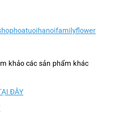
hophoatuoihanoifamilyflower
ham khảo các sản phẩm khác
TẠI ĐÂY
Y