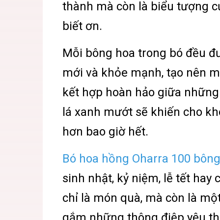
thành mà còn là biểu tượng củ
biết ơn.
Mỗi bông hoa trong bó đều đư
mới và khỏe mạnh, tạo nên mộ
kết hợp hoàn hảo giữa những
lá xanh mướt sẽ khiến cho kh
hơn bao giờ hết.
Bó hoa hồng Oharra 100 bôn
sinh nhật, kỷ niệm, lễ tết hay
chỉ là món quà, mà còn là mộ
gắm những thông điệp yêu th