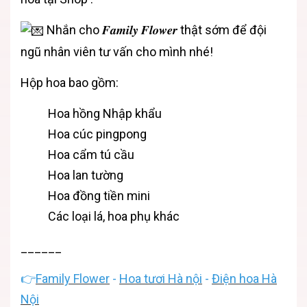
Nhắn cho
𝑭𝒂𝒎𝒊𝒍𝒚 𝑭𝒍𝒐𝒘𝒆𝒓
thật sớm để đội
ngũ nhân viên tư vấn cho mình nhé!
Hộp hoa bao gồm:
Hoa hồng Nhập khẩu
Hoa cúc pingpong
Hoa cẩm tú cầu
Hoa lan tường
Hoa đồng tiền mini
Các loại lá, hoa phụ khác
______
👉
Family Flower
-
Hoa tươi Hà nội
-
Điện hoa Hà
Nội