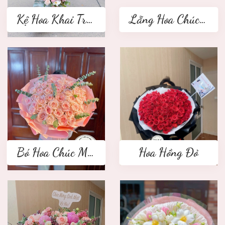
Kệ Hoa Khai Trương 2 tầng
Lẵng Hoa Chúc Mừng
Bó Hoa Chúc Mừng
Hoa Hồng Đỏ