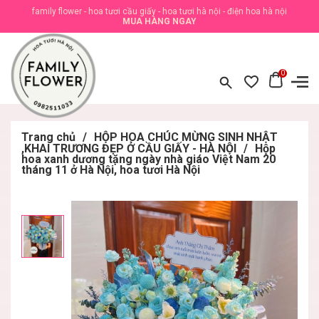
family flower - hoa tươi cầu giấy - hoa tươi hà nội - điện hoa hà nội
MUA HÀNG NGAY
0
Trang chủ
/
HỘP HOA CHÚC MỪNG SINH NHẬT
,KHAI TRƯƠNG ĐẸP Ở CẦU GIẤY - HÀ NỘI
/
Hộp
hoa xanh dương tặng ngày nhà giáo Việt Nam 20
tháng 11 ở Hà Nội, hoa tươi Hà Nội