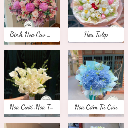
Bình Hoa Cao Cấp
Hoa Tulip
Hoa Cưới ,Hoa Tay Cầm Cô Dâu
Hoa Cẩm Tú Cầu