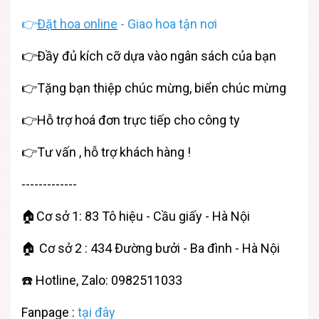
👉
Đặt hoa online
- Giao hoa tận nơi
👉Đầy đủ kích cỡ dựa vào ngân sách của bạn
👉Tặng bạn thiệp chúc mừng, biển chúc mừng
👉Hỗ trợ hoá đơn trực tiếp cho công ty
👉Tư vấn , hỗ trợ khách hàng !
-------------
🏠Cơ sở 1: 83 Tô hiệu - Cầu giấy - Hà Nội
🏠 Cơ sở 2 : 434 Đường bưởi - Ba đình - Hà Nội
☎️ Hotline, Zalo: 0982511033
Fanpage :
tại đây