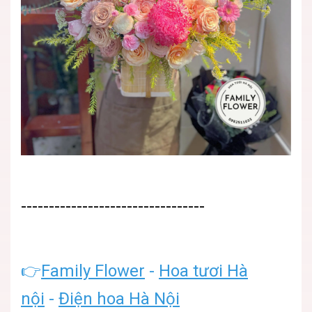
---------------------------------
👉
Family Flower
-
Hoa tươi Hà
nội
-
Điện hoa Hà Nội