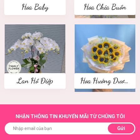
Hoa Baby
Hoa Chia Buồn
Lan Hồ Điệp
Hoa Hướng Dương
NHẬN THÔNG TIN KHUYẾN MÃI TỪ CHÚNG TÔI
Gửi