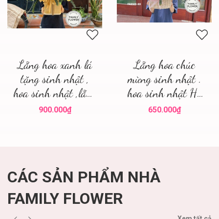
Lẵng hoa xanh lá
Lẵng hoa chúc
tặng sinh nhật ,
mừng sinh nhật .
hoa sinh nhật ,lẵng
hoa sinh nhật Hà
hoa đẹp
Nội
900.000₫
650.000₫
CÁC SẢN PHẨM NHÀ
FAMILY FLOWER
Xem tất cả