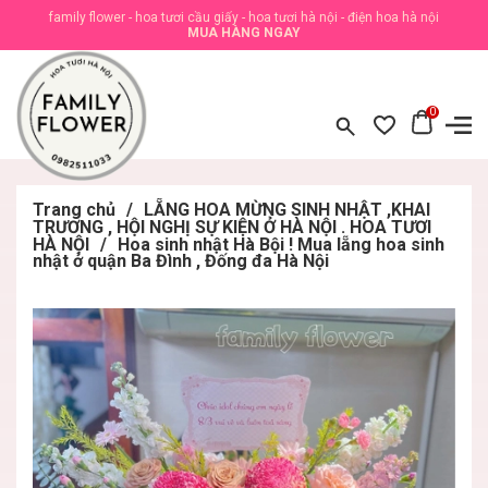
family flower - hoa tươi cầu giấy - hoa tươi hà nội - điện hoa hà nội
MUA HÀNG NGAY
0
Trang chủ
/
LẴNG HOA MỪNG SINH NHẬT ,KHAI
TRƯƠNG , HỘI NGHỊ SỰ KIỆN Ở HÀ NỘI . HOA TƯƠI
HÀ NỘI
/
Hoa sinh nhật Hà Bội ! Mua lẵng hoa sinh
nhật ở quận Ba Đình , Đống đa Hà Nội