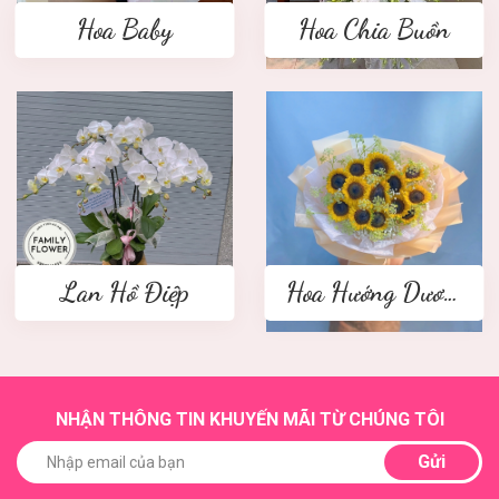
Hoa Baby
Hoa Chia Buồn
Lan Hồ Điệp
Hoa Hướng Dương
NHẬN THÔNG TIN KHUYẾN MÃI TỪ CHÚNG TÔI
Gửi