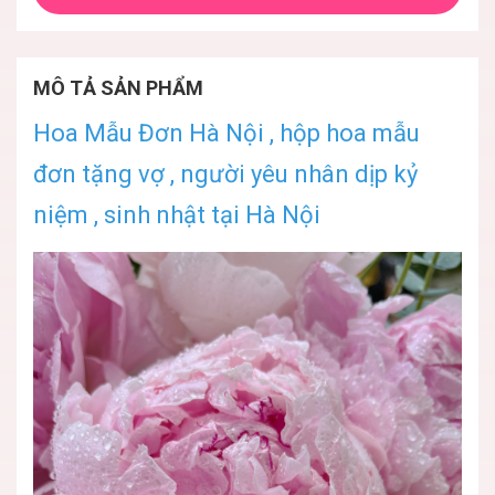
MÔ TẢ SẢN PHẨM
Hoa Mẫu Đơn Hà Nội , hộp hoa mẫu
đơn tặng vợ , người yêu nhân dịp kỷ
niệm , sinh nhật tại Hà Nội