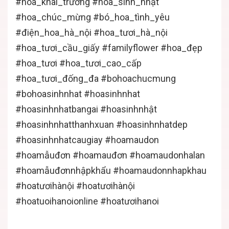
#hoa_khai_trương
#hoa_sinh_nhật
#hoa_chúc_mừng
#bó_hoa_tình_yêu
#điện_hoa_hà_nội
#hoa_tươi_hà_nội
#hoa_tươi_cầu_giấy
#familyflower
#hoa_đẹp
#hoa_tươi
#hoa_tươi_cao_cấp
#hoa_tươi_đống_đa
#bohoachucmung
#bohoasinhnhat
#hoasinhnhat
#hoasinhnhatbangai
#hoasinhnhật
#hoasinhnhatthanhxuan
#hoasinhnhatdep
#hoasinhnhatcaugiay
#hoamaudon
#hoamẫuđơn
#hoamauđơn
#hoamaudonhalan
#hoamẫuđơnnhậpkhẩu
#hoamaudonnhapkhau
#hoatươihànội
#hoatươihànội
#hoatuoihanoionline #hoatươihanoi