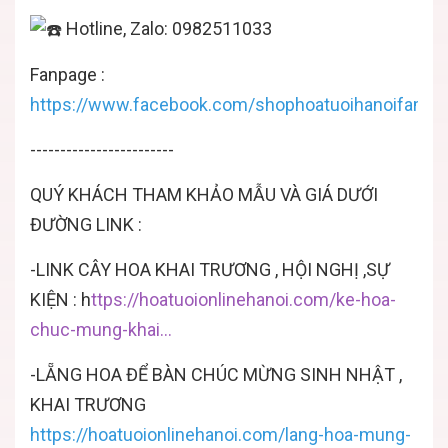
Hotline, Zalo: 0982511033
Fanpage :
https://www.facebook.com/shophoatuoihanoifamily
------------------------
QUÝ KHÁCH THAM KHẢO MẪU VÀ GIÁ DƯỚI
ĐƯỜNG LINK :
-LINK CÂY HOA KHAI TRƯƠNG , HỘI NGHỊ ,SỰ
KIỆN :
h
ttps://hoatuoionlinehanoi.com/ke-hoa-
chuc-mung-khai...
-LẴNG HOA ĐỂ BÀN CHÚC MỪNG SINH NHẬT ,
KHAI TRƯƠNG
https://hoatuoionlinehanoi.com/lang-hoa-mung-