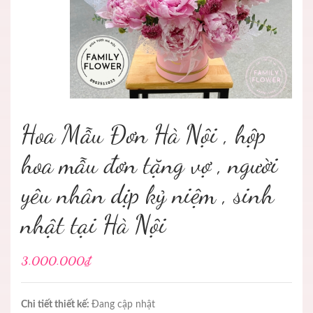
Hoa Mẫu Đơn Hà Nội , hộp
hoa mẫu đơn tặng vợ , người
yêu nhân dịp kỷ niệm , sinh
nhật tại Hà Nội
3.000.000₫
Chi tiết thiết kế:
Đang cập nhật