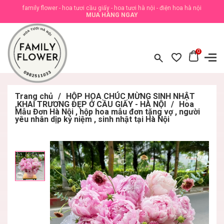
family flower - hoa tươi cầu giấy - hoa tươi hà nội - điện hoa hà nội
MUA HÀNG NGAY
0
Trang chủ
/
HỘP HOA CHÚC MỪNG SINH NHẬT
,KHAI TRƯƠNG ĐẸP Ở CẦU GIẤY - HÀ NỘI
/
Hoa
Mẫu Đơn Hà Nội , hộp hoa mẫu đơn tặng vợ , người
yêu nhân dịp kỷ niệm , sinh nhật tại Hà Nội