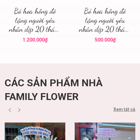
Bó hoa hồng đỏ
Bó hoa hồng đỏ
tặng người yêu
tặng người yêu
nhân dịp 20 tháng
nhân dịp 20 tháng
10! Hoa hồng đỏ Hà
10 quận Ba Đình !
1.200.000₫
500.000₫
Nội ' mua hoa hồng
Mua hoa tươi 20
đỏ
tháng 10
CÁC SẢN PHẨM NHÀ
FAMILY FLOWER
Xem tất cả