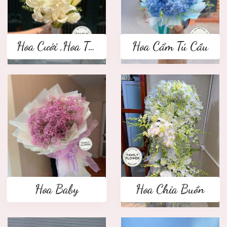
Hoa Cưới ,Hoa Tay Cầm Cô Dâu
Hoa Cẩm Tú Cầu
Hoa Baby
Hoa Chia Buồn