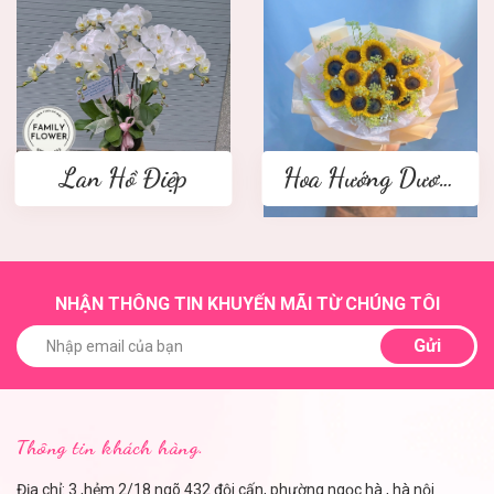
Lan Hồ Điệp
Hoa Hướng Dương
NHẬN THÔNG TIN KHUYẾN MÃI TỪ CHÚNG TÔI
Gửi
Thông tin khách hàng.
Địa chỉ: 3 ,hẻm 2/18 ngõ 432 đội cấn, phường ngọc hà , hà nội