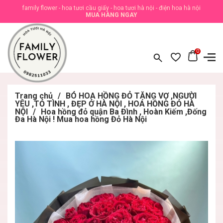
family flower - hoa tươi cầu giấy - hoa tươi hà nội - điện hoa hà nội
MUA HÀNG NGAY
0
Trang chủ
/
BÓ HOA HỒNG ĐỎ TẶNG VỢ ,NGƯỜI
YÊU ,TỎ TÌNH , ĐẸP Ở HÀ NỘI , HOA HỒNG ĐỎ HÀ
NỘI
/
Hoa hồng đỏ quận Ba Đình , Hoàn Kiếm ,Đống
Đa Hà Nội ! Mua hoa hồng Đỏ Hà Nội