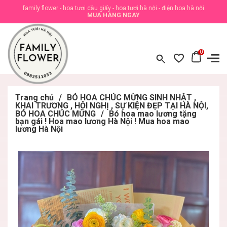
family flower - hoa tươi cầu giấy - hoa tươi hà nội - điện hoa hà nội
MUA HÀNG NGAY
0
Trang chủ
/
BÓ HOA CHÚC MỪNG SINH NHẬT ,
KHAI TRƯƠNG , HỘI NGHỊ , SỰ KIỆN ĐẸP TẠI HÀ NỘI,
BÓ HOA CHÚC MỪNG
/
Bó hoa mao lương tặng
bạn gái ! Hoa mao lương Hà Nội ! Mua hoa mao
lương Hà Nội