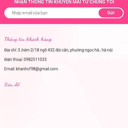
NHẬN THÔNG TIN KHUYẾN MÃI TỪ CHÚNG TÔI
Gửi
Thông tin khách hàng.
Địa chỉ: 3 ,hẻm 2/18 ngõ 432 đội cấn, phường ngọc hà , hà nội
Điện thoại:
0982511033
Email:
khanhcf98@gmail.com
Bản đồ