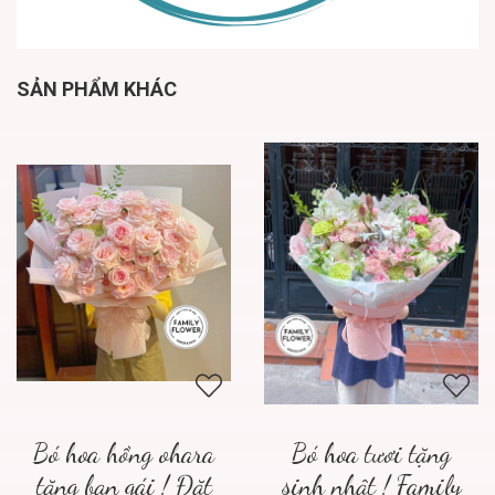
SẢN PHẨM KHÁC
Bó hoa hồng ohara
Bó hoa tươi tặng
tặng bạn gái ! Đặt
sinh nhật ! Family