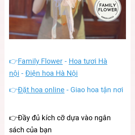
👉
Family Flower
-
Hoa tươi Hà
nội
-
Điện hoa Hà Nội
👉
Đặt hoa online
- Giao hoa tận nơi
👉Đầy đủ kích cỡ dựa vào ngân
sách của bạn