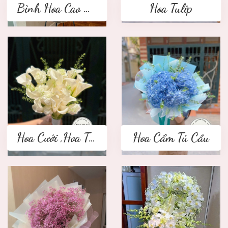
Bình Hoa Cao Cấp
Hoa Tulip
Hoa Cưới ,Hoa Tay Cầm Cô Dâu
Hoa Cẩm Tú Cầu