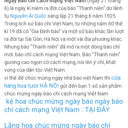
Ngày Báo chí Cách mạng Việt Nam
(ngày 21 tháng
6) là ngày kỉ niệm ra đời của báo "Thanh niên" do lãnh
tụ
Nguyễn Ái Quốc
sáng lập 21 tháng 6 năm 1925.
Trong lịch sử báo chí Việt Nam, từ những năm 60 thế
kỉ 19 đã có "Gia Định báo" và một số báo khác lần lượt
ra đời tại Sài Gòn, Hà Nội và một vài địa phương khác.
Nhưng báo "Thanh niên" đã mở ra một dòng báo chí
mới: báo chí cách mạng Việt Nam. Báo "Thanh niên"
giương cao ngọn cờ cách mạng, nói lên ý chí, khát
vọng của dân tộc Việt Nam
cửa
vì thế để chúc mừng ngày nhà báo việt Nam thì
hàng hoa tươi HÀ NỘI
gửi đến bạn 1 số sản phẩm
chúc mừng ngày báo chí cách mạng Việt Nam
kệ hoa chúc mừng ngày báo ngày báo
chí cách mạng Việt Nam : TẠI ĐÂY
Lẵng hoa chúc mừng ngày báo chí