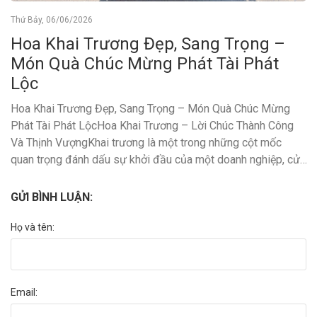
Thứ Bảy, 06/06/2026
Hoa Khai Trương Đẹp, Sang Trọng –
Món Quà Chúc Mừng Phát Tài Phát
Lộc
Hoa Khai Trương Đẹp, Sang Trọng – Món Quà Chúc Mừng
Phát Tài Phát LộcHoa Khai Trương – Lời Chúc Thành Công
Và Thịnh VượngKhai trương là một trong những cột mốc
quan trọng đánh dấu sự khởi đầu của một doanh nghiệp, cửa
hàng hay công ty. Trong dịp đặc biệt này, những lẵng hoa
khai trương đẹp không chỉ góp phần làm nổi bật không gian
GỬI BÌNH LUẬN:
buổi lễ mà còn thay người tặng gửi gắm những lời chúc tốt
đẹp về sự thành công, phát triển và thịnh vượng.Ngày nay,
Họ và tên:
hoa khai trương đã trở thành món quà không thể thiếu trong
các sự kiện khai trương cửa hàng, văn phòng, showroom,
nhà hàng hay doanh nghiệp mới thành lập. bạn có thể tham
Email:
khảo những kệ hoa mừng khai trương ở quận Ba Đình ,Cầu
Giấy Hà NộiÝ Nghĩa Của Hoa Khai TrươngTặng hoa khai