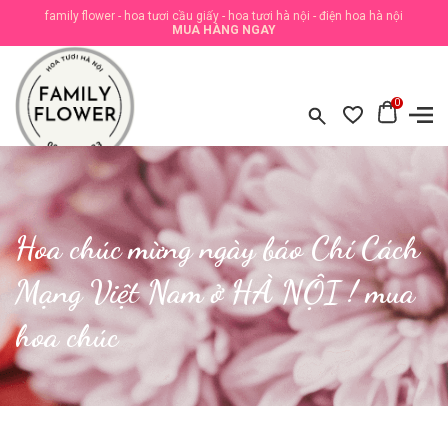
family flower - hoa tươi cầu giấy - hoa tươi hà nội - điện hoa hà nội
MUA HÀNG NGAY
0
Hoa chúc mừng ngày báo Chí Cách
Mạng Việt Nam ở HÀ NỘI ! mua
hoa chúc