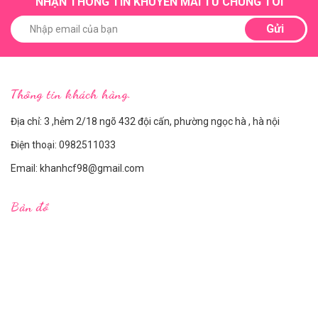
NHẬN THÔNG TIN KHUYẾN MÃI TỪ CHÚNG TÔI
Gửi
Thông tin khách hàng.
Địa chỉ: 3 ,hẻm 2/18 ngõ 432 đội cấn, phường ngọc hà , hà nội
Điện thoại:
0982511033
Email:
khanhcf98@gmail.com
Bản đồ