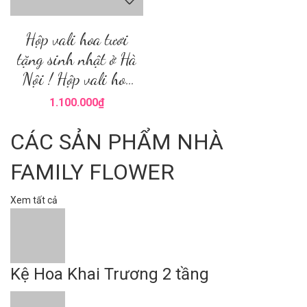
Hộp vali hoa tươi
tặng sinh nhật ở Hà
Nội ! Hộp vali hoa
Hà Nội ! Hoa tươi
1.100.000₫
Hà Nội
CÁC SẢN PHẨM NHÀ
FAMILY FLOWER
Xem tất cả
Kệ Hoa Khai Trương 2 tầng