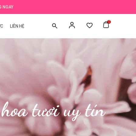
G NGAY
0
ỨC
LIÊN HỆ
 tươi uy tín