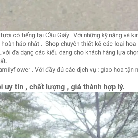
tươi có tiếng tại Cầu Giấy . Với những kỹ năng và k
hoàn hảo nhất . Shop chuyên thiết kế các loại hoa
n,…với đa dạng các kiểu dang cho khách hàng lựa chọn
ất.
milyflower . Với đầy đủ các dịch vụ : giao hoa tận n
uy tín , chất lượng , giá thành hợp lý.