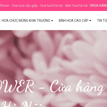
flower - hoa tươi cầu giấy - hoa tươi hà nội - điện hoa hà nội
|
MUA HÀN
HOA CHÚC MỪNG KHAI TRƯƠNG
BÌNH HOA CAO CẤP
TIN T
R - Cửa hàng hoa