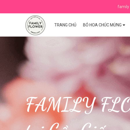
family 
TRANG CHỦ
BÓ HOA CHÚC MỪNG
FAMILY FLOWE