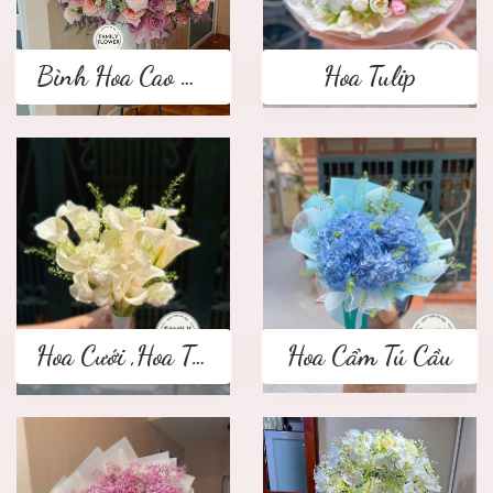
Bình Hoa Cao Cấp
Hoa Tulip
Hoa Cưới ,Hoa Tay Cầm Cô Dâu
Hoa Cẩm Tú Cầu