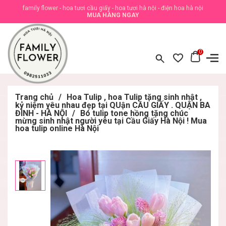
family flower - hoa tươi cầu giấy - hoa tươi hà nội - điện hoa hà nội
MUA HÀNG NGAY
0
Trang chủ
/
Hoa Tulip , hoa Tulip tặng sinh nhật ,
kỷ niệm yêu nhau đẹp tại QUận CẦU GIẤY . QUẬN BA
ĐÌNH - HÀ NỘI
/
Bó tulip tone hồng tặng chúc
mừng sinh nhật người yêu tại Cầu Giấy Hà Nội ! Mua
hoa tulip online Hà Nội